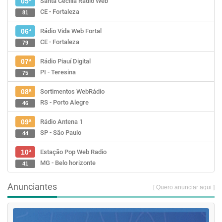
Santa Cecília Rádio Web
05ª
CE - Fortaleza
81
Rádio Vida Web Fortal
06ª
CE - Fortaleza
79
Rádio Piauí Digital
07ª
PI - Teresina
75
Sortimentos WebRádio
08ª
RS - Porto Alegre
46
Rádio Antena 1
09ª
SP - São Paulo
44
Estação Pop Web Radio
10ª
MG - Belo horizonte
41
Anunciantes
[ Quero anunciar aqui ]