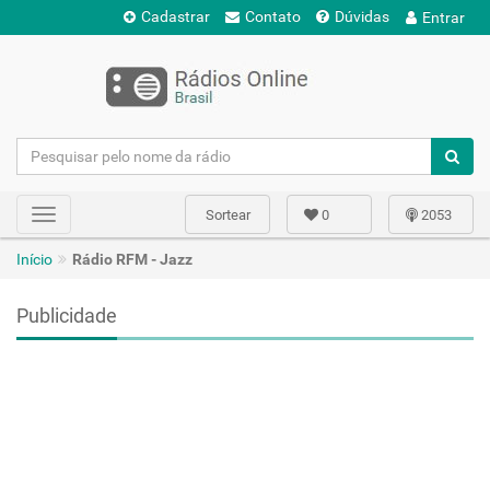
Cadastrar
Contato
Dúvidas
Entrar
Sortear
0
2053
Toggle
navigation
Início
Rádio RFM - Jazz
Publicidade