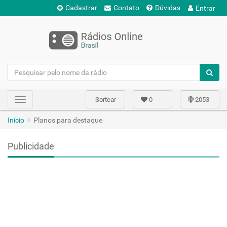
Cadastrar
Contato
Dúvidas
Entrar
Sortear
0
2053
Toggle
navigation
Início
Planos para destaque
Publicidade