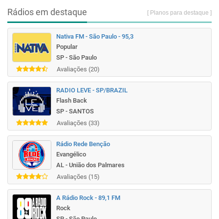
Rádios em destaque
[ Planos para destaque ]
Nativa FM - São Paulo - 95,3
Popular
SP - São Paulo
Avaliações (20)
RADIO LEVE - SP/BRAZIL
Flash Back
SP - SANTOS
Avaliações (33)
Rádio Rede Benção
Evangélico
AL - União dos Palmares
Avaliações (15)
A Rádio Rock - 89,1 FM
Rock
SP - São Paulo