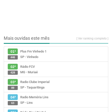
Mais ouvidas este mês
[ Ver ranking completo ]
Plus Fm Vinhedo 1
01ª
SP - Vinhedo
446
Rádio FCV
02ª
MG - Muriaé
428
Radio Clube Imperial
03ª
SP - Taquaritinga
89
Radio Memória Lins
04ª
SP - Lins
63