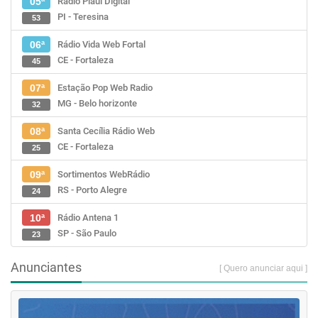
Rádio Piauí Digital
05ª
PI - Teresina
53
Rádio Vida Web Fortal
06ª
CE - Fortaleza
45
Estação Pop Web Radio
07ª
MG - Belo horizonte
32
Santa Cecília Rádio Web
08ª
CE - Fortaleza
25
Sortimentos WebRádio
09ª
RS - Porto Alegre
24
Rádio Antena 1
10ª
SP - São Paulo
23
Anunciantes
[ Quero anunciar aqui ]