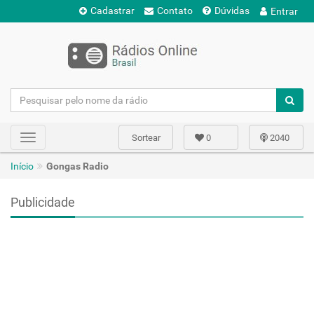
Cadastrar
Contato
Dúvidas
Entrar
Sortear
0
2040
Toggle
navigation
Início
Gongas Radio
Publicidade