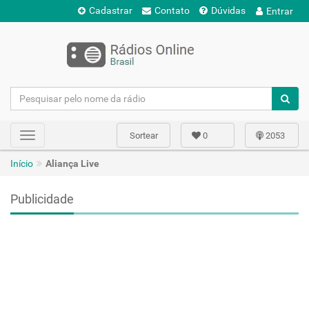
Cadastrar
Contato
Dúvidas
Entrar
Sortear
0
2053
Toggle
navigation
Início
Aliança Live
Publicidade