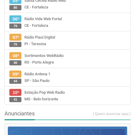
Santa Cecília Rádio Web
05ª
CE - Fortaleza
80
Rádio Vida Web Fortal
06ª
CE - Fortaleza
79
Rádio Piauí Digital
07ª
PI - Teresina
70
Sortimentos WebRádio
08ª
RS - Porto Alegre
46
Rádio Antena 1
09ª
SP - São Paulo
44
Estação Pop Web Radio
10ª
MG - Belo horizonte
41
Anunciantes
[ Quero anunciar aqui ]