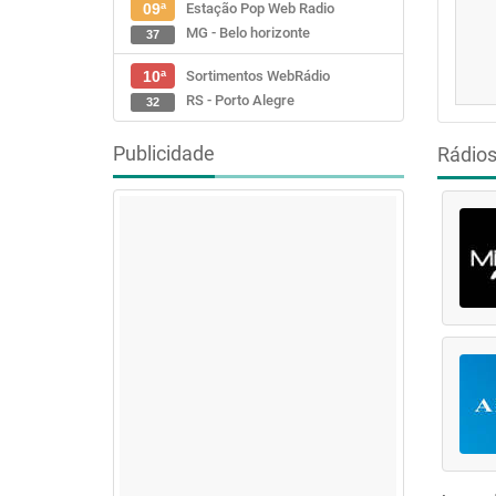
Estação Pop Web Radio
09ª
MG - Belo horizonte
37
Sortimentos WebRádio
10ª
RS - Porto Alegre
32
Publicidade
Rádio