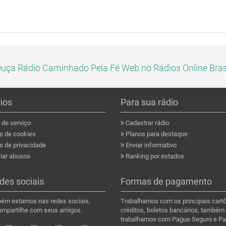
uça Rádio Caminhado Pela Fé Web no Rádios Online Bras
pios
Para sua rádio
de serviço
Cadastrar rádio
as de cookies
Planos para destaque
s de privacidade
Enviar informativo
ar abusos
Ranking por estados
des sociais
Formas de pagamento
ém estamos nas redes sociais,
Trabalhamos com os principais cart
compartilhe com seus amigos.
créditos, boletos bancários, também
trabalhamos com Pague Seguro e Pa