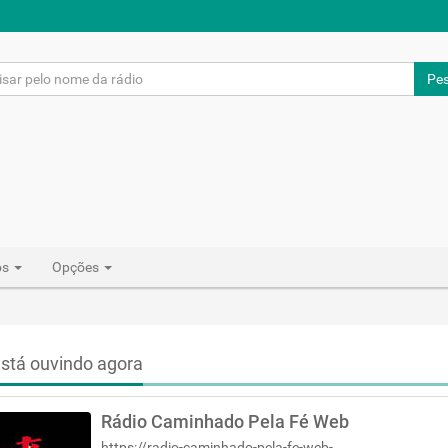
Pes
os
Opções
stá ouvindo agora
Rádio Caminhado Pela Fé Web
https://radio-caminhado-pela-fe-web-go-1.webnode.page/