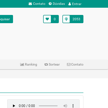
Contato
Dúvidas
Entrar
quisar
0
2053
Ranking
Sortear
Contato