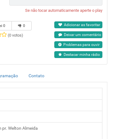
Se não tocar automaticamente aperte o play
Adicionar as favoritar
ei
0
0
Deixar um comentário
(0 votos)
Problemas para ouvir
Destacar minha rádio
gramação
Contato
pr. Welton Almeida