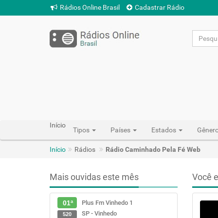
Rádios Online Brasil
Cadastrar Rádio
Início
Tipos
Países
Estados
Gêner
Início
Rádios
Rádio Caminhado Pela Fé Web
Mais ouvidas este mês
Você e
Plus Fm Vinhedo 1
01ª
SP - Vinhedo
520