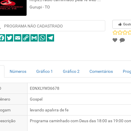
Gurupi - TO
Gost
PROGRAMA NÃO CADASTRADO
Números
Gráfico 1
Gráfico 2
Comentários
Pro
D
E0NXLYW36678
ênero
Gospel
logam
levando apalvra de fe
escrição
Programa caminhado com Deus das 18:00 as 19:00 com 