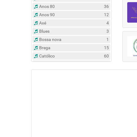
Anos 80
36
Anos 90
12
Axé
4
Blues
3
Bossa nova
1
Brega
15
Católico
60
Clássico
14
Contemporâneo
47
Country
6
Dance
31
Eclético
383
Espírita
6
Esportes
8
Evangélico
122
Flash Back
135