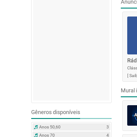
Anunc
Rád
Cláss
[
Sai
Mural 
Gêneros disponíveis
Anos 50,60
3
Anos 70
4