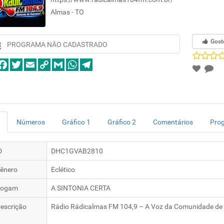
Almas - TO
Gost
PROGRAMA NÃO CADASTRADO
Números
Gráfico 1
Gráfico 2
Comentários
Pro
D
DHC1GVAB2810
ênero
Eclético
logam
A SINTONIA CERTA
escrição
Rádio Rádicalmas FM 104,9 – A Voz da Comunidade de