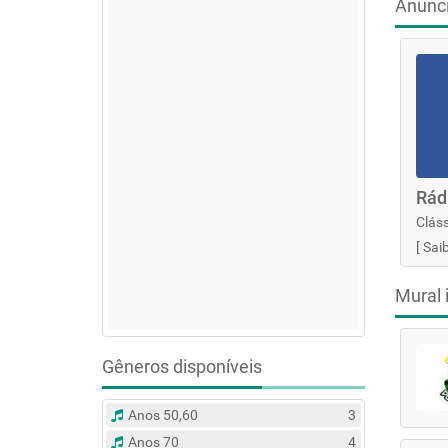
Anunc
Rád
Cláss
[
Sai
Mural 
Gêneros disponíveis
Anos 50,60
3
Anos 70
4