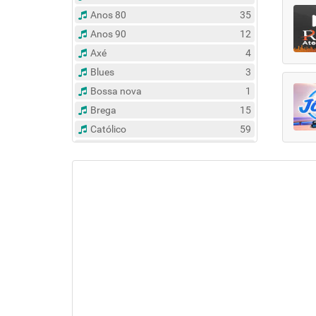
Anos 80
35
Anos 90
12
Axé
4
Blues
3
Bossa nova
1
Brega
15
Católico
59
Clássico
14
Contemporâneo
47
Country
6
Dance
31
Eclético
381
Espírita
6
Esportes
8
Evangélico
122
Flash Back
134