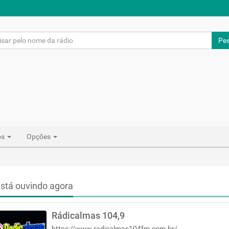
Pes
os
Opções
stá ouvindo agora
Rádicalmas 104,9
https://www.radicalmas104fm.com.br/