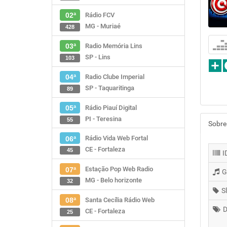
Rádio FCV
02ª
MG - Muriaé
428
Radio Memória Lins
03ª
SP - Lins
103
Radio Clube Imperial
04ª
SP - Taquaritinga
89
Rádio Piauí Digital
05ª
PI - Teresina
55
Sobre
Rádio Vida Web Fortal
06ª
CE - Fortaleza
45
I
Estação Pop Web Radio
07ª
G
MG - Belo horizonte
32
S
Santa Cecília Rádio Web
08ª
D
CE - Fortaleza
25