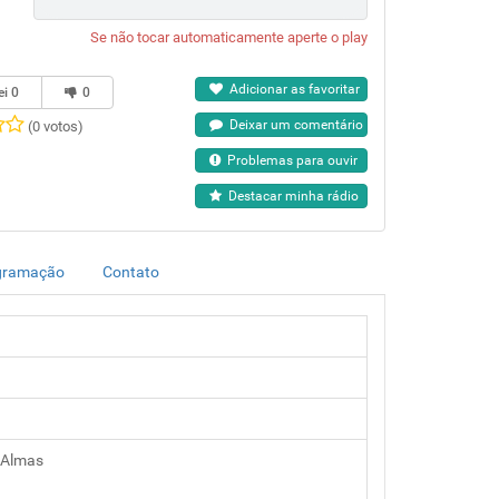
Se não tocar automaticamente aperte o play
Adicionar as favoritar
ei
0
0
Deixar um comentário
(0 votos)
Problemas para ouvir
Destacar minha rádio
gramação
Contato
 Almas