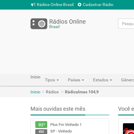
Rádios Online Brasil
Cadastrar Rádio
Início
Tipos
Países
Estados
Gêner
Início
Rádios
Rádicalmas 104,9
Mais ouvidas este mês
Você e
Plus Fm Vinhedo 1
01ª
SP - Vinhedo
450