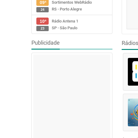
Sortimentos WebRádio
09ª
RS - Porto Alegre
24
Rádio Antena 1
10ª
SP - São Paulo
23
Publicidade
Rádio