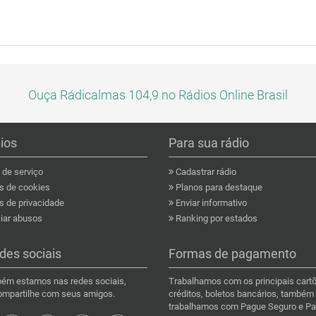
Ouça Rádicalmas 104,9 no Rádios Online Brasil
pios
Para sua rádio
de serviço
Cadastrar rádio
as de cookies
Planos para destaque
s de privacidade
Enviar informativo
ar abusos
Ranking por estados
des sociais
Formas de pagamento
ém estamos nas redes sociais,
Trabalhamos com os principais cart
compartilhe com seus amigos.
créditos, boletos bancários, também
trabalhamos com Pague Seguro e Pa