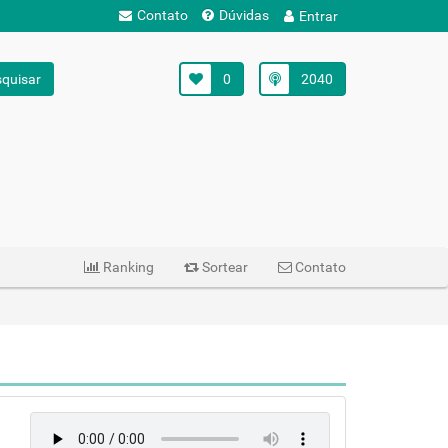
Contato
Dúvidas
Entrar
quisar
0
2040
Ranking
Sortear
Contato