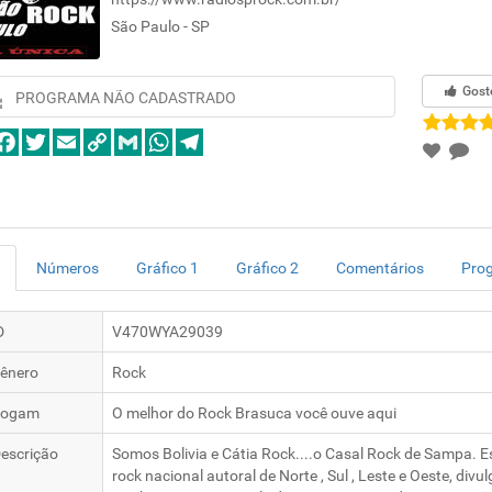
São Paulo - SP
Gost
PROGRAMA NÃO CADASTRADO
Números
Gráfico 1
Gráfico 2
Comentários
Pro
D
V470WYA29039
ênero
Rock
logam
O melhor do Rock Brasuca você ouve aqui
escrição
Somos Bolivia e Cátia Rock....o Casal Rock de Sampa. E
rock nacional autoral de Norte , Sul , Leste e Oeste, di