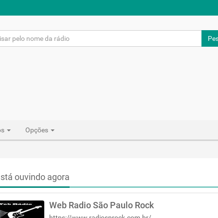
Pes
os
Opções
stá ouvindo agora
Web Radio São Paulo Rock
https://www.radiosprock.com.br/