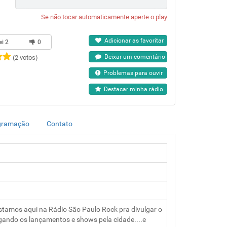
Se não tocar automaticamente aperte o play
Adicionar as favoritar
ei
2
0
Deixar um comentário
(2 votos)
Problemas para ouvir
Destacar minha rádio
gramação
Contato
stamos aqui na Rádio São Paulo Rock pra divulgar o
vulgando os lançamentos e shows pela cidade....e