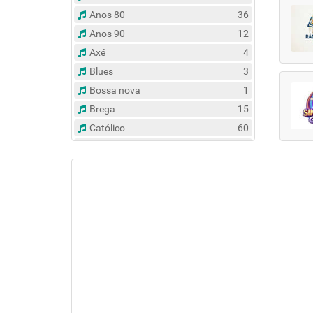
Anos 80
36
Anos 90
12
Axé
4
Blues
3
Bossa nova
1
Brega
15
Católico
60
Clássico
14
Contemporâneo
47
Country
6
Dance
31
Eclético
383
Espírita
6
Esportes
8
Evangélico
122
Flash Back
135