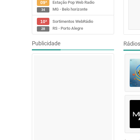
Estação Pop Web Radio
09ª
MG - Belo horizonte
34
Sortimentos WebRádio
10ª
RS - Porto Alegre
28
Publicidade
Rádio