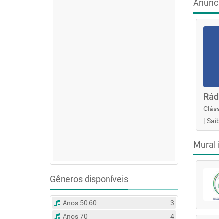
Anunc
Rád
Cláss
[
Sai
Mural 
Gêneros disponíveis
Anos 50,60
3
Anos 70
4