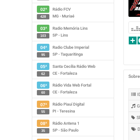
Rádio FCV
02ª
MG - Muriaé
428
Radio Memória Lins
03ª
SP - Lins
103
Radio Clube Imperial
04ª
SP - Taquaritinga
95
Santa Cecília Rádio Web
05ª
CE - Fortaleza
62
Sobre
Rádio Vida Web Fortal
06ª
CE - Fortaleza
60
I
Rádio Piauí Digital
07ª
G
PI - Teresina
55
S
Rádio Antena 1
08ª
D
SP - São Paulo
35