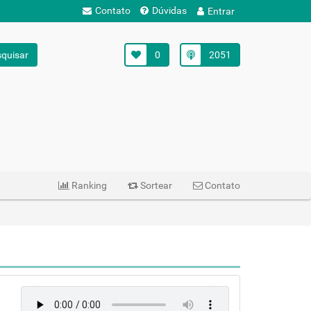
Contato
Dúvidas
Entrar
quisar
0
2051
Ranking
Sortear
Contato