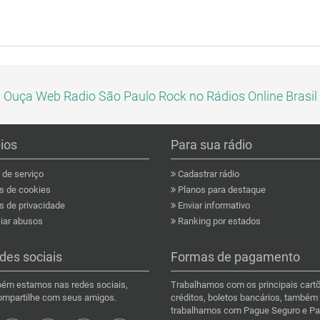
Ouça Web Radio São Paulo Rock no Rádios Online Brasil
pios
Para sua rádio
de serviço
Cadastrar rádio
as de cookies
Planos para destaque
s de privacidade
Enviar informativo
ar abusos
Ranking por estados
des sociais
Formas de pagamento
ém estamos nas redes sociais,
Trabalhamos com os principais cart
compartilhe com seus amigos.
créditos, boletos bancários, também
trabalhamos com Pague Seguro e Pa