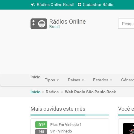
Rádios Online Brasil
Cadastrar Rádio
Início
Tipos
Países
Estados
Gêner
Início
Rádios
Web Radio São Paulo Rock
Mais ouvidas este mês
Você e
Plus Fm Vinhedo 1
01ª
SP - Vinhedo
468