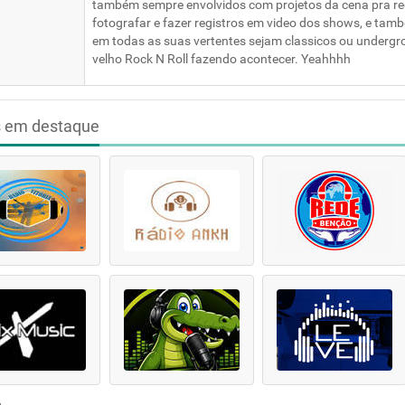
também sempre envolvidos com projetos da cena pra reg
fotografar e fazer registros em video dos shows, e tam
em todas as suas vertentes sejam classicos ou undergr
velho Rock N Roll fazendo acontecer. Yeahhhh
s em destaque