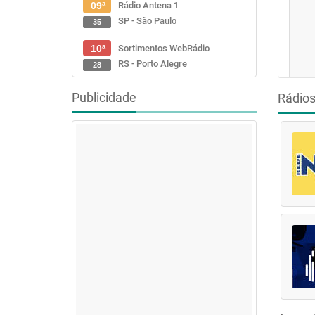
Rádio Antena 1
09ª
SP - São Paulo
35
Sortimentos WebRádio
10ª
RS - Porto Alegre
28
Publicidade
Rádio