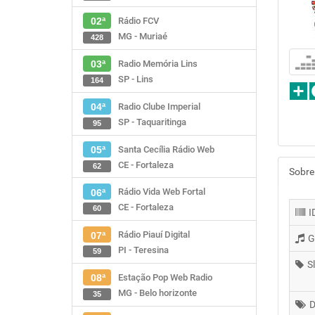
Rádio FCV
02ª
MG - Muriaé
428
Radio Memória Lins
03ª
SP - Lins
164
Radio Clube Imperial
04ª
SP - Taquaritinga
95
Santa Cecília Rádio Web
05ª
CE - Fortaleza
62
Sobre
Rádio Vida Web Fortal
06ª
CE - Fortaleza
60
I
Rádio Piauí Digital
07ª
G
PI - Teresina
59
S
Estação Pop Web Radio
08ª
MG - Belo horizonte
35
D