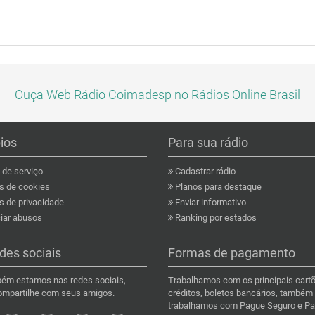
Ouça Web Rádio Coimadesp no Rádios Online Brasil
pios
Para sua rádio
de serviço
Cadastrar rádio
as de cookies
Planos para destaque
s de privacidade
Enviar informativo
ar abusos
Ranking por estados
des sociais
Formas de pagamento
ém estamos nas redes sociais,
Trabalhamos com os principais cart
compartilhe com seus amigos.
créditos, boletos bancários, também
trabalhamos com Pague Seguro e Pa