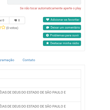
Se não tocar automaticamente aperte o play
Adicionar as favoritar
ei
0
0
Deixar um comentário
(0 votos)
Problemas para ouvir
Destacar minha rádio
gramação
Contato
IAS DE DEUS DO ESTADO DE SÂO PAULO E
IAS DE DEUS DO ESTADO DE SÂO PAULO E