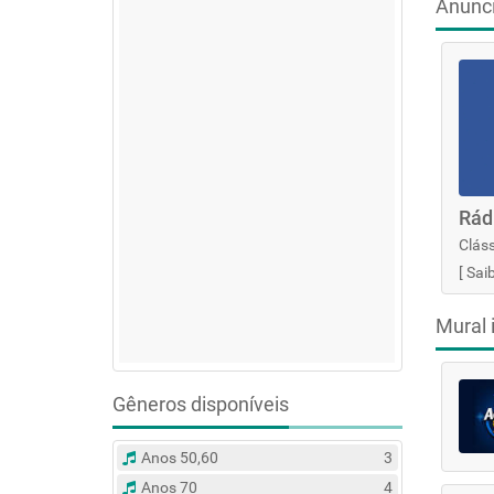
Anunc
Rád
Cláss
[
Sai
Mural 
Gêneros disponíveis
Anos 50,60
3
Anos 70
4