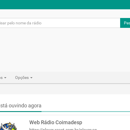
Pes
os
Opções
stá ouvindo agora
Web Rádio Coimadesp
https://player.xcast.com.br/player-app-multi-plataforma/6924