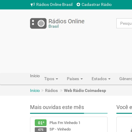
Rádios Online Brasil
Cadastrar Rádio
Início
Tipos
Países
Estados
Gêner
Início
Rádios
Web Rádio Coimadesp
Mais ouvidas este mês
Você e
Plus Fm Vinhedo 1
01ª
SP - Vinhedo
475