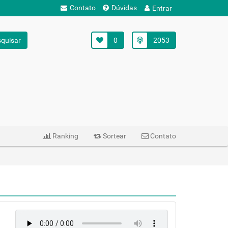
Contato
Dúvidas
Entrar
quisar
0
2053
Ranking
Sortear
Contato