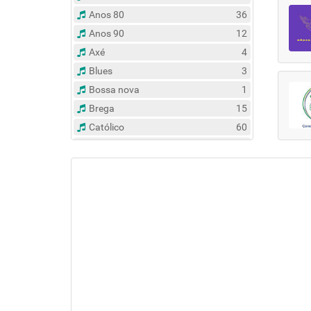
Anos 80
36
Anos 90
12
Axé
4
Blues
3
Bossa nova
1
Brega
15
Católico
60
Clássico
14
Contemporâneo
47
Country
6
Dance
31
Eclético
383
Espírita
6
Esportes
8
Evangélico
122
Flash Back
135