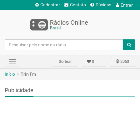
Cadastrar
Contato
Dúvidas
Entrar
Sortear
0
2053
Toggle
navigation
Início
Trin Fm
Publicidade