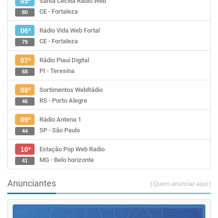
Santa Cecília Rádio Web
05ª
CE - Fortaleza
80
Rádio Vida Web Fortal
06ª
CE - Fortaleza
79
Rádio Piauí Digital
07ª
PI - Teresina
68
Sortimentos WebRádio
08ª
RS - Porto Alegre
46
Rádio Antena 1
09ª
SP - São Paulo
44
Estação Pop Web Radio
10ª
MG - Belo horizonte
41
Anunciantes
[ Quero anunciar aqui ]