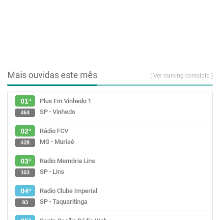
Mais ouvidas este mês
[ Ver ranking completo ]
Plus Fm Vinhedo 1
01ª
SP - Vinhedo
464
Rádio FCV
02ª
MG - Muriaé
428
Radio Memória Lins
03ª
SP - Lins
103
Radio Clube Imperial
04ª
SP - Taquaritinga
93