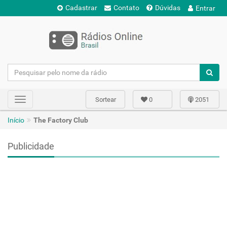
Cadastrar
Contato
Dúvidas
Entrar
Sortear
0
2051
Toggle
navigation
Início
The Factory Club
Publicidade