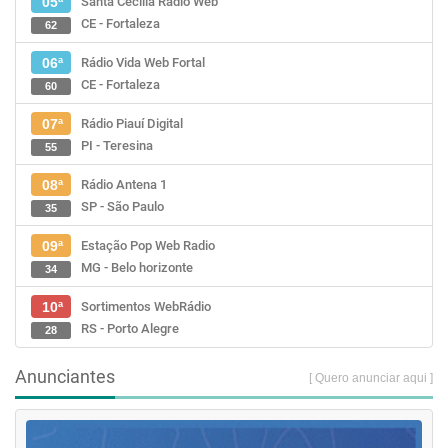
Santa Cecília Rádio Web
05ª
CE - Fortaleza
62
Rádio Vida Web Fortal
06ª
CE - Fortaleza
60
Rádio Piauí Digital
07ª
PI - Teresina
55
Rádio Antena 1
08ª
SP - São Paulo
35
Estação Pop Web Radio
09ª
MG - Belo horizonte
34
Sortimentos WebRádio
10ª
RS - Porto Alegre
28
Anunciantes
[ Quero anunciar aqui ]