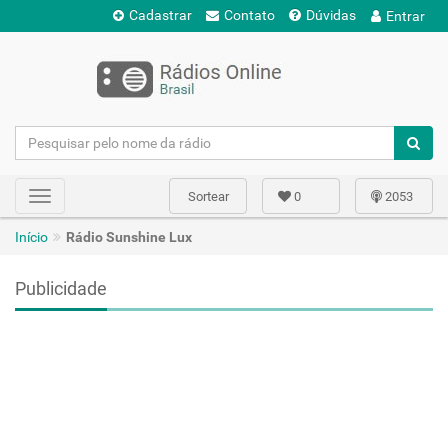
Cadastrar
Contato
Dúvidas
Entrar
Sortear
0
2053
Toggle
navigation
Início
Rádio Sunshine Lux
Publicidade