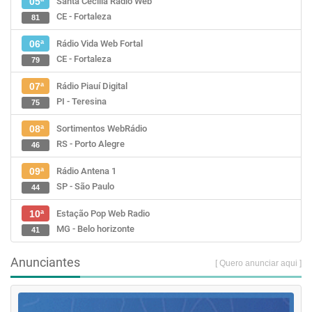
Santa Cecília Rádio Web
05ª
CE - Fortaleza
81
Rádio Vida Web Fortal
06ª
CE - Fortaleza
79
Rádio Piauí Digital
07ª
PI - Teresina
75
Sortimentos WebRádio
08ª
RS - Porto Alegre
46
Rádio Antena 1
09ª
SP - São Paulo
44
Estação Pop Web Radio
10ª
MG - Belo horizonte
41
Anunciantes
[ Quero anunciar aqui ]