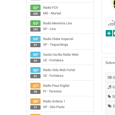
Rádio FCV
02ª
MG - Muriaé
428
Radio Memória Lins
03ª
SP - Lins
164
Radio Clube Imperial
04ª
SP - Taquaritinga
97
Santa Cecília Rádio Web
05ª
CE - Fortaleza
64
Sobre
Rádio Vida Web Fortal
06ª
CE - Fortaleza
61
I
Rádio Piauí Digital
07ª
G
PI - Teresina
59
S
Rádio Antena 1
08ª
D
SP - São Paulo
37