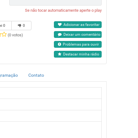
Se não tocar automaticamente aperte o play
Adicionar as favoritar
ei
0
0
Deixar um comentário
(0 votos)
Problemas para ouvir
Destacar minha rádio
gramação
Contato