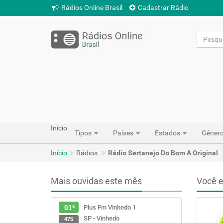
Rádios Online Brasil
Cadastrar Rádio
Início
Tipos
Países
Estados
Gêner
Início
Rádios
Rádio Sertanejo Do Bom A Original
Mais ouvidas este mês
Você e
Plus Fm Vinhedo 1
01ª
SP - Vinhedo
475