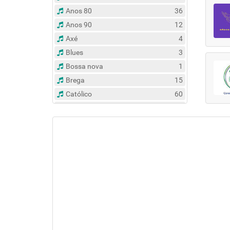
Anos 80
36
Anos 90
12
Axé
4
Blues
3
Bossa nova
1
Brega
15
Católico
60
Clássico
14
Contemporâneo
47
Country
6
Dance
31
Eclético
383
Espírita
6
Esportes
8
Evangélico
122
Flash Back
135