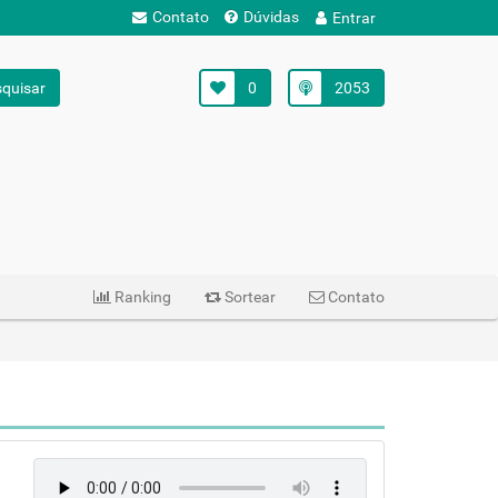
Contato
Dúvidas
Entrar
quisar
0
2053
Ranking
Sortear
Contato