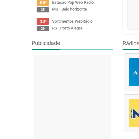
Estação Pop Web Radio
09ª
MG - Belo horizonte
35
Sortimentos WebRádio
10ª
RS - Porto Alegre
29
Publicidade
Rádio