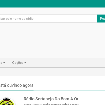
Pes
os
Opções
stá ouvindo agora
Rádio Sertanejo Do Bom A Original
https://www.radiosertanejodobomcaipira.com.br/