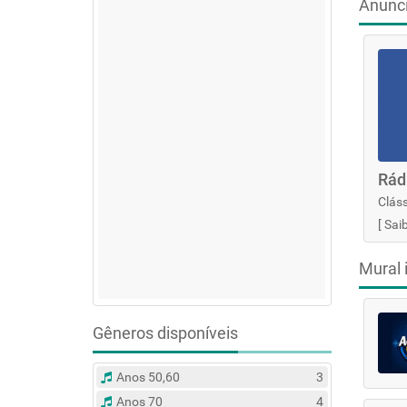
Anunc
Rád
Cláss
[
Sai
Mural 
Gêneros disponíveis
Anos 50,60
3
Anos 70
4