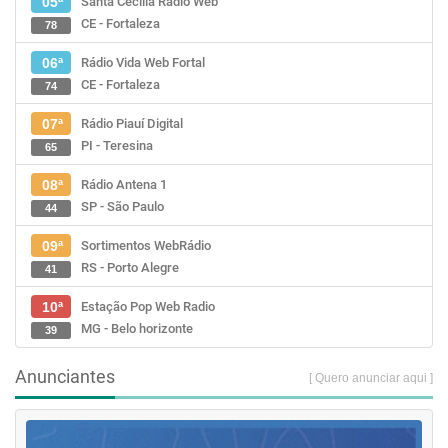
Santa Cecília Rádio Web
05ª
CE - Fortaleza
78
Rádio Vida Web Fortal
06ª
CE - Fortaleza
74
Rádio Piauí Digital
07ª
PI - Teresina
65
Rádio Antena 1
08ª
SP - São Paulo
44
Sortimentos WebRádio
09ª
RS - Porto Alegre
41
Estação Pop Web Radio
10ª
MG - Belo horizonte
39
Anunciantes
[ Quero anunciar aqui ]