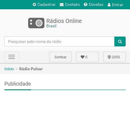
Cadastrar
Contato
Dúvidas
Entrar
Sortear
0
2053
Toggle
navigation
Início
Rádio Pulsar
Publicidade