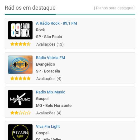
Rádios em destaque
[ Planos para destaque ]
A Rádio Rock - 89,1 FM
Rock
SP - São Paulo
Avaliações (13)
Rádio Vitória FM
Evangélico
SP - Boracéia
Avaliações (4)
Radio Mix Music
Gospel
MG - Belo Horizonte
Avaliações (4)
Viva Fm Light
Gospel
ES - Vila Velha