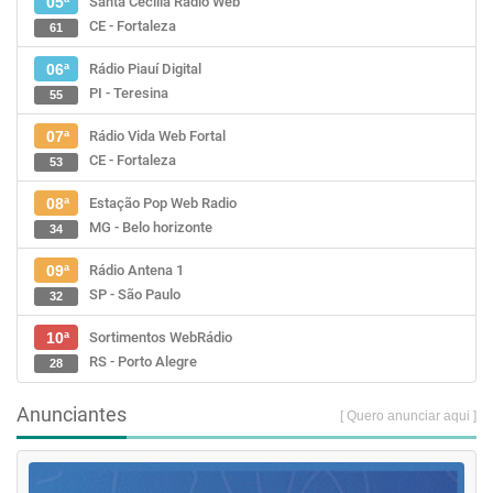
Santa Cecília Rádio Web
05ª
CE - Fortaleza
61
Rádio Piauí Digital
06ª
PI - Teresina
55
Rádio Vida Web Fortal
07ª
CE - Fortaleza
53
Estação Pop Web Radio
08ª
MG - Belo horizonte
34
Rádio Antena 1
09ª
SP - São Paulo
32
Sortimentos WebRádio
10ª
RS - Porto Alegre
28
Anunciantes
[ Quero anunciar aqui ]