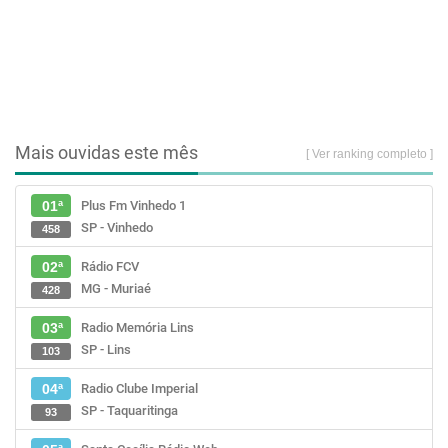
Mais ouvidas este mês
[ Ver ranking completo ]
Plus Fm Vinhedo 1
01ª
SP - Vinhedo
458
Rádio FCV
02ª
MG - Muriaé
428
Radio Memória Lins
03ª
SP - Lins
103
Radio Clube Imperial
04ª
SP - Taquaritinga
93