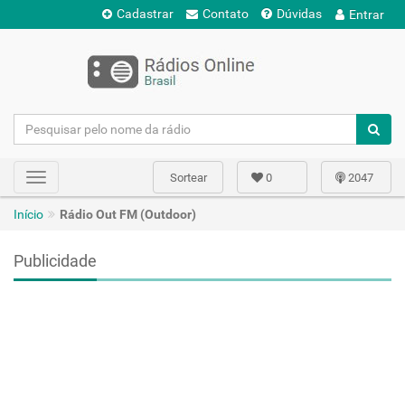
Cadastrar
Contato
Dúvidas
Entrar
Sortear
0
2047
Toggle
navigation
Início
Rádio Out FM (Outdoor)
Publicidade