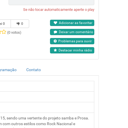
Se não tocar automaticamente aperte o play
Adicionar as favoritar
ei
0
0
Deixar um comentário
(0 votos)
Problemas para ouvir
Destacar minha rádio
gramação
Contato
015, sendo uma vertente do projeto samba e Prosa.
m com outros estilos como Rock Nacional e