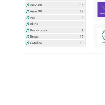
Anos 80
36
Anos 90
12
Axé
4
Blues
3
Bossa nova
1
Brega
15
Católico
60
Clássico
14
Contemporâneo
47
Country
6
Dance
31
Eclético
383
Espírita
6
Esportes
8
Evangélico
122
Flash Back
135