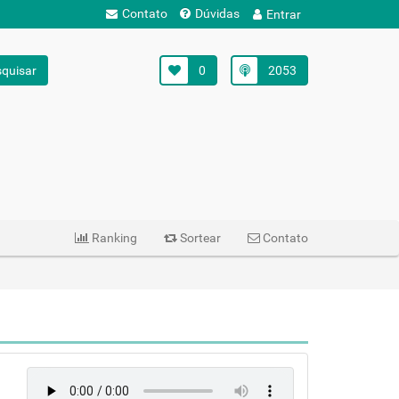
Contato
Dúvidas
Entrar
quisar
0
2053
Ranking
Sortear
Contato