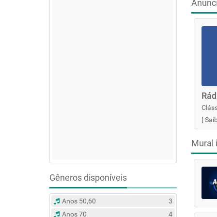
Anunc
Rád
Cláss
[
Sai
Mural 
Gêneros disponíveis
Anos 50,60
3
Anos 70
4