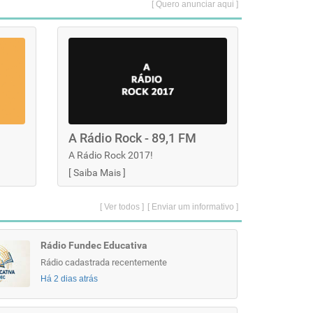
[ Quero anunciar aqui ]
A Rádio Rock - 89,1 FM
A Rádio Rock 2017!
[
Saiba Mais
]
[ Ver todos ]
[ Enviar um informativo ]
Rádio Fundec Educativa
Rádio cadastrada recentemente
Há 2 dias atrás