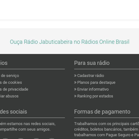
Ouça Rádio Jabuticabeira no Rádios Online Brasil
pios
Para sua rádio
de serviço
Cadastrar rádio
as de cookies
Planos para destaque
s de privacidade
Enviar informativo
ar abusos
Ranking por estados
des sociais
Formas de pagamento
ém estamos nas redes sociais,
Trabalhamos com os principais cart
compartilhe com seus amigos.
créditos, boletos bancários, também
trabalhamos com Pague Seguro e Pa