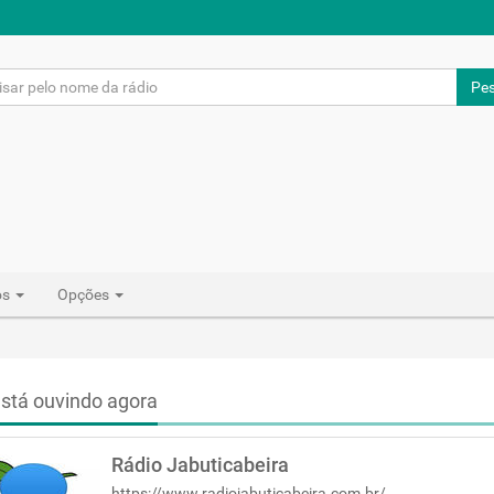
Pes
os
Opções
stá ouvindo agora
Rádio Jabuticabeira
https://www.radiojabuticabeira.com.br/