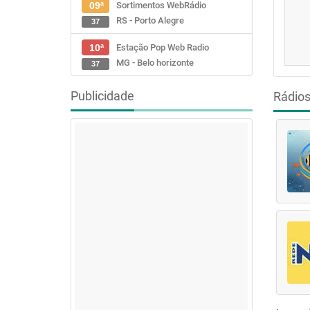
Sortimentos WebRádio
09ª
RS - Porto Alegre
37
Estação Pop Web Radio
10ª
MG - Belo horizonte
37
Publicidade
Rádio