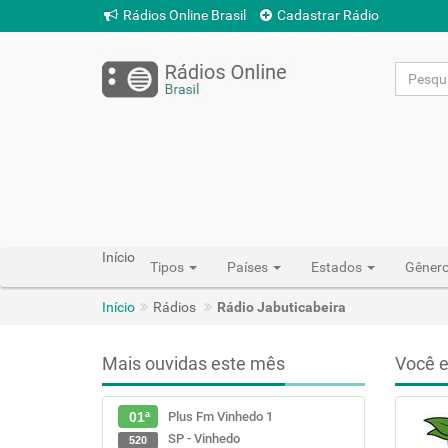
Rádios Online Brasil
Cadastrar Rádio
Início
Tipos
Países
Estados
Gêner
Início
Rádios
Rádio Jabuticabeira
Mais ouvidas este mês
Você e
Plus Fm Vinhedo 1
01ª
SP - Vinhedo
520