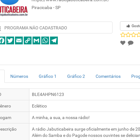
Piracicaba - SP
Gost
PROGRAMA NÃO CADASTRADO
Números
Gráfico 1
Gráfico 2
Comentários
Pro
D
BLE4AHPN6123
ênero
Eclético
logam
A minha, a sua, a nossa rádio!
escrição
A rádio Jabuticabeira surge oficialmente em junho de 2
Além do Samba e do Pagode nossos ouvintes se delicia