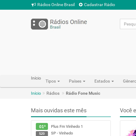
Rádios Online Brasil
Cadastrar Rádio
Início
Tipos
Países
Estados
Gêner
Início
Rádios
Rádio Fone Music
Mais ouvidas este mês
Você e
Plus Fm Vinhedo 1
01ª
SP - Vinhedo
520