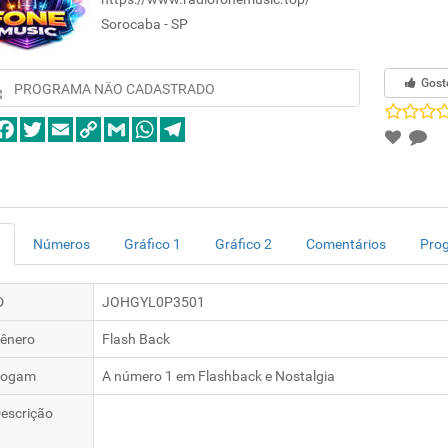
Sorocaba - SP
Gost
PROGRAMA NÃO CADASTRADO
Números
Gráfico 1
Gráfico 2
Comentários
Pro
D
JOHGYL0P3501
ênero
Flash Back
logam
A número 1 em Flashback e Nostalgia
escrição