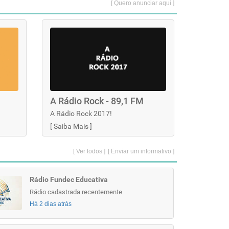
[ Quero anunciar aqui ]
A Rádio Rock - 89,1 FM
A Rádio Rock 2017!
[
Saiba Mais
]
[ Ver todos ]
[ Enviar um informativo ]
Rádio Fundec Educativa
Rádio cadastrada recentemente
Há 2 dias atrás