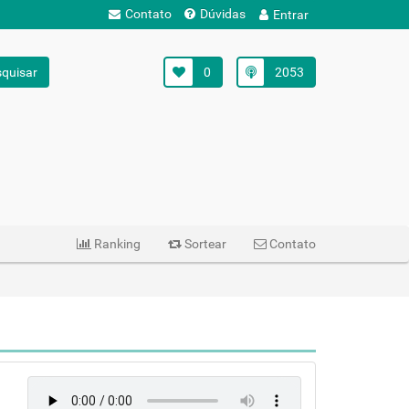
Contato
Dúvidas
Entrar
quisar
0
2053
Ranking
Sortear
Contato