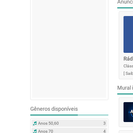
Anunc
Rád
Cláss
[
Sai
Mural 
Gêneros disponíveis
Anos 50,60
3
Anos 70
4