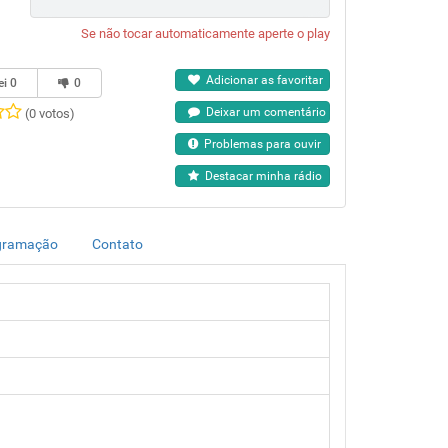
Se não tocar automaticamente aperte o play
Adicionar as favoritar
ei
0
0
Deixar um comentário
(0 votos)
Problemas para ouvir
Destacar minha rádio
gramação
Contato