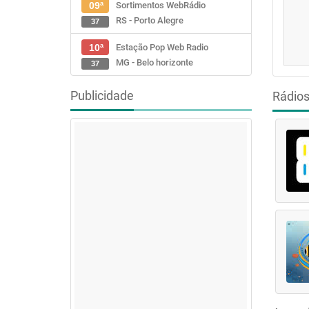
Sortimentos WebRádio
09ª
RS - Porto Alegre
37
Estação Pop Web Radio
10ª
MG - Belo horizonte
37
Publicidade
Rádio