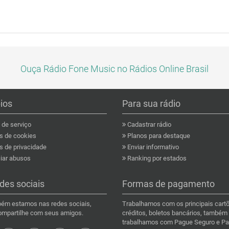
Ouça Rádio Fone Music no Rádios Online Brasil
pios
Para sua rádio
de serviço
Cadastrar rádio
as de cookies
Planos para destaque
s de privacidade
Enviar informativo
ar abusos
Ranking por estados
des sociais
Formas de pagamento
ém estamos nas redes sociais,
Trabalhamos com os principais cart
compartilhe com seus amigos.
créditos, boletos bancários, também
trabalhamos com Pague Seguro e Pa