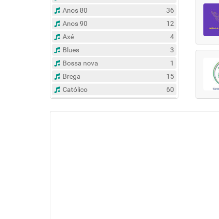
Anos 80
36
Anos 90
12
Axé
4
Blues
3
Bossa nova
1
Brega
15
Católico
60
Clássico
14
Contemporâneo
47
Country
6
Dance
31
Eclético
383
Espírita
6
Esportes
8
Evangélico
122
Flash Back
135