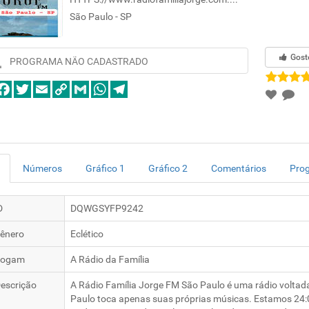
São Paulo - SP
Gost
PROGRAMA NÃO CADASTRADO
Números
Gráfico 1
Gráfico 2
Comentários
Pro
D
DQWGSYFP9242
ênero
Eclético
logam
A Rádio da Família
escrição
A Rádio Família Jorge FM São Paulo é uma rádio voltada
Paulo toca apenas suas próprias músicas. Estamos 24:0