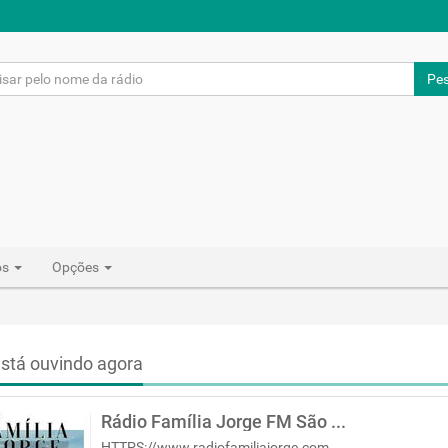
Pes
os
Opções
stá ouvindo agora
Rádio Família Jorge FM São Paulo
HTTPS://www.radiofamiliajorge.com.br/