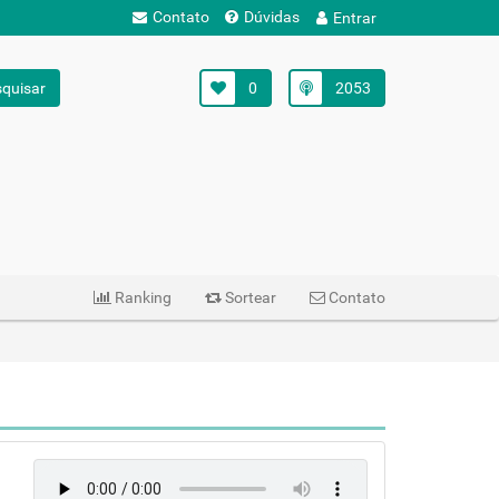
Contato
Dúvidas
Entrar
quisar
0
2053
Ranking
Sortear
Contato