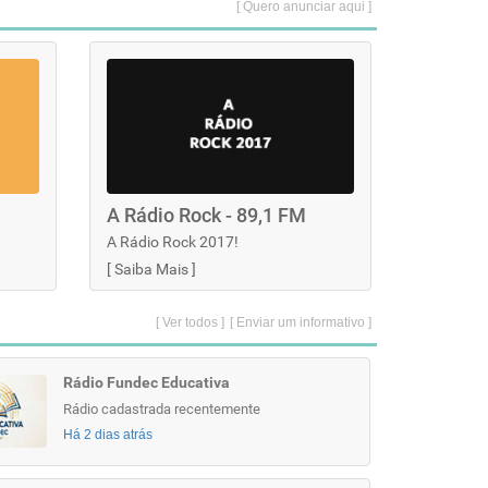
[ Quero anunciar aqui ]
A Rádio Rock - 89,1 FM
A Rádio Rock 2017!
[
Saiba Mais
]
[ Ver todos ]
[ Enviar um informativo ]
Rádio Fundec Educativa
Rádio cadastrada recentemente
Há 2 dias atrás