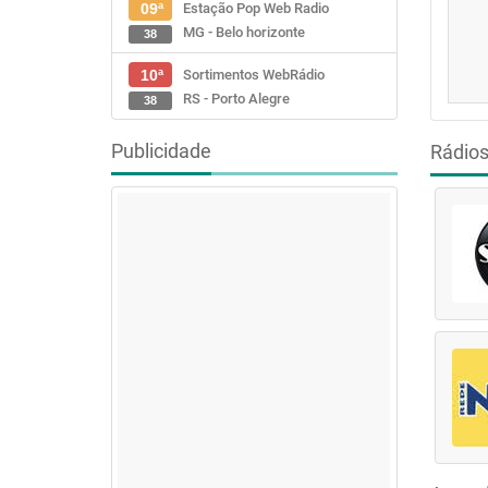
Estação Pop Web Radio
09ª
MG - Belo horizonte
38
Sortimentos WebRádio
10ª
RS - Porto Alegre
38
Publicidade
Rádio