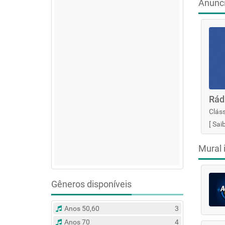
Anunc
Rád
Cláss
[
Sai
Mural 
Gêneros disponíveis
Anos 50,60
3
Anos 70
4