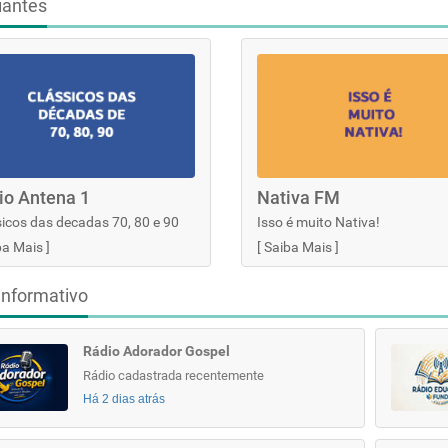
iantes
io Antena 1
Nativa FM
icos das decadas 70, 80 e 90
Isso é muito Nativa!
ba Mais
]
[
Saiba Mais
]
informativo
Rádio Adorador Gospel
Rádio cadastrada recentemente
Há 2 dias atrás