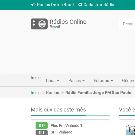
Rádios Online Brasil
Cadastrar Rádio
Início
Tipos
Países
Estados
Gêner
Início
Rádios
Rádio Família Jorge FM São Paulo
Mais ouvidas este mês
Você e
Plus Fm Vinhedo 1
01ª
SP - Vinhedo
541