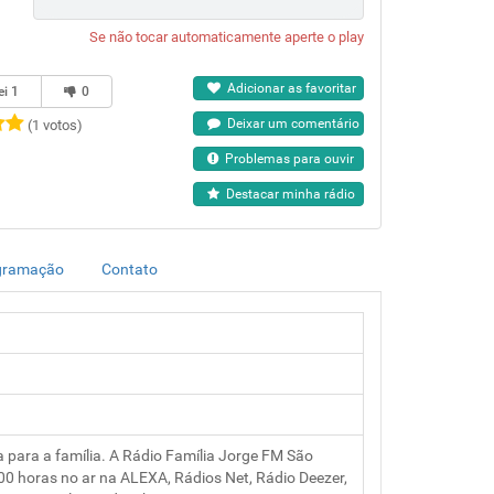
Se não tocar automaticamente aperte o play
Adicionar as favoritar
ei
1
0
Deixar um comentário
(1 votos)
Problemas para ouvir
Destacar minha rádio
gramação
Contato
 para a família. A Rádio Família Jorge FM São
0 horas no ar na ALEXA, Rádios Net, Rádio Deezer,