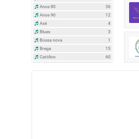
Anos 80
36
Anos 90
12
Axé
4
Blues
3
Bossa nova
1
Brega
15
Católico
60
Clássico
14
Contemporâneo
47
Country
6
Dance
31
Eclético
383
Espírita
6
Esportes
8
Evangélico
122
Flash Back
135