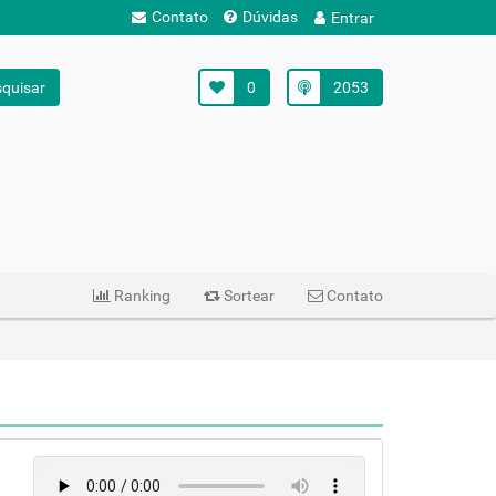
Contato
Dúvidas
Entrar
quisar
0
2053
Ranking
Sortear
Contato