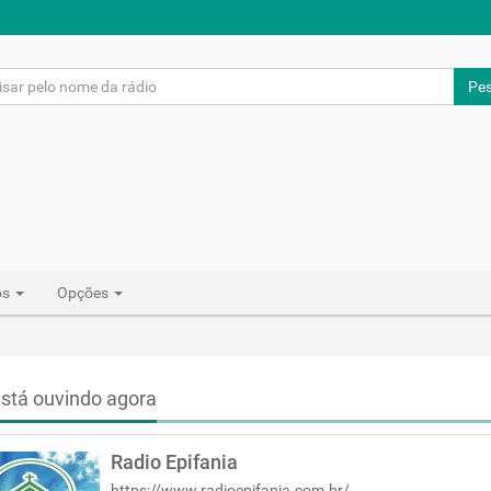
Pes
os
Opções
stá ouvindo agora
Radio Epifania
https://www.radioepifania.com.br/