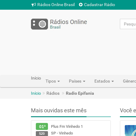
Rádios Online Brasil
Cadastrar Rádio
Início
Tipos
Países
Estados
Gêner
Início
Rádios
Radio Epifania
Mais ouvidas este mês
Você e
Plus Fm Vinhedo 1
01ª
SP - Vinhedo
520