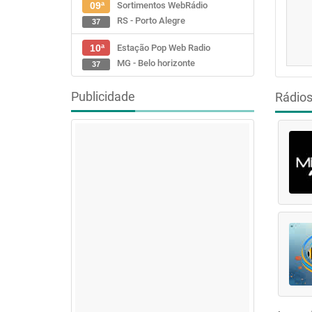
Sortimentos WebRádio
09ª
RS - Porto Alegre
37
Estação Pop Web Radio
10ª
MG - Belo horizonte
37
Publicidade
Rádio