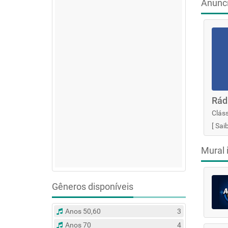
Anunc
Rád
Cláss
[
Sai
Mural 
Gêneros disponíveis
Anos 50,60
3
Anos 70
4