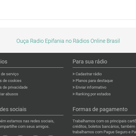
Ouça Radio Epifania no Rádios Online Brasil
pios
Para sua rádio
de serviço
Cadastrar rádio
as de cookies
Planos para destaque
s de privacidade
Enviar informativo
ar abusos
Ranking por estados
des sociais
Formas de pagamento
ém estamos nas redes sociais,
Trabalhamos com os principais cart
compartilhe com seus amigos.
créditos, boletos bancários, também
trabalhamos com Pague Seguro e Pa