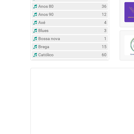
Anos 80
36
Anos 90
12
Axé
4
Blues
3
Bossa nova
1
Brega
15
Católico
60
Clássico
14
Contemporâneo
47
Country
6
Dance
31
Eclético
383
Espírita
6
Esportes
8
Evangélico
122
Flash Back
135