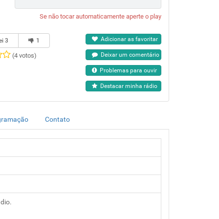
Se não tocar automaticamente aperte o play
Adicionar as favoritar
ei
3
1
Deixar um comentário
(4 votos)
Problemas para ouvir
Destacar minha rádio
gramação
Contato
dio.