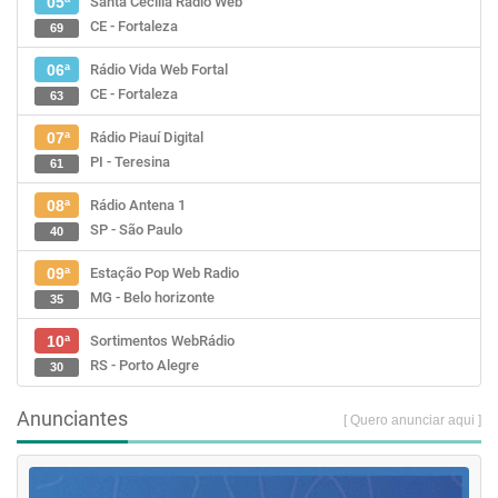
Santa Cecília Rádio Web
05ª
CE - Fortaleza
69
Rádio Vida Web Fortal
06ª
CE - Fortaleza
63
Rádio Piauí Digital
07ª
PI - Teresina
61
Rádio Antena 1
08ª
SP - São Paulo
40
Estação Pop Web Radio
09ª
MG - Belo horizonte
35
Sortimentos WebRádio
10ª
RS - Porto Alegre
30
Anunciantes
[ Quero anunciar aqui ]