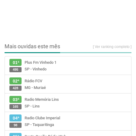
Mais ouvidas este mês
[ Ver ranking completo ]
Plus Fm Vinhedo 1
01ª
SP - Vinhedo
495
Rádio FCV
02ª
MG - Muriaé
428
Radio Memória Lins
03ª
SP - Lins
165
Radio Clube Imperial
04ª
SP - Taquaritinga
98