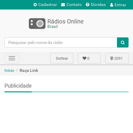
Cadastrar
Contato
Dúvidas
Entrar
Sortear
0
2051
Toggle
navigation
Início
Raça Link
Publicidade