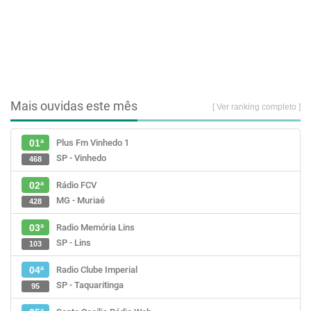
Mais ouvidas este mês
[ Ver ranking completo ]
Plus Fm Vinhedo 1
01ª
SP - Vinhedo
468
Rádio FCV
02ª
MG - Muriaé
428
Radio Memória Lins
03ª
SP - Lins
103
Radio Clube Imperial
04ª
SP - Taquaritinga
95