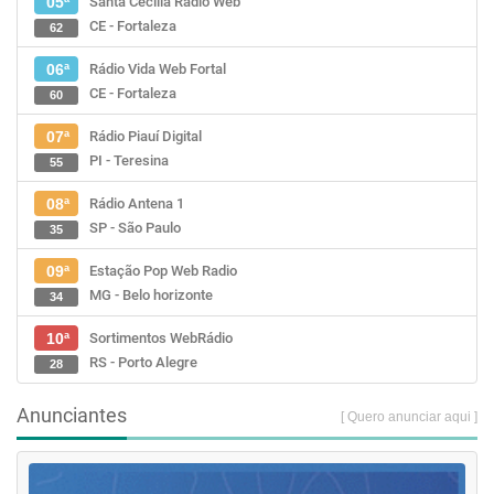
Santa Cecília Rádio Web
05ª
CE - Fortaleza
62
Rádio Vida Web Fortal
06ª
CE - Fortaleza
60
Rádio Piauí Digital
07ª
PI - Teresina
55
Rádio Antena 1
08ª
SP - São Paulo
35
Estação Pop Web Radio
09ª
MG - Belo horizonte
34
Sortimentos WebRádio
10ª
RS - Porto Alegre
28
Anunciantes
[ Quero anunciar aqui ]