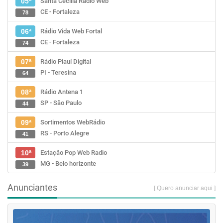
Santa Cecília Rádio Web
05ª
CE - Fortaleza
78
Rádio Vida Web Fortal
06ª
CE - Fortaleza
74
Rádio Piauí Digital
07ª
PI - Teresina
64
Rádio Antena 1
08ª
SP - São Paulo
44
Sortimentos WebRádio
09ª
RS - Porto Alegre
41
Estação Pop Web Radio
10ª
MG - Belo horizonte
39
Anunciantes
[ Quero anunciar aqui ]