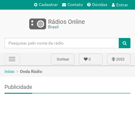
Cadastrar
Contato
Dúvidas
Entrar
Sortear
0
2053
Toggle
navigation
Início
Onda Rádio
Publicidade