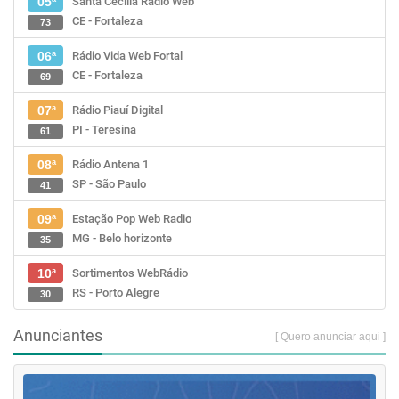
Santa Cecília Rádio Web
05ª
CE - Fortaleza
73
Rádio Vida Web Fortal
06ª
CE - Fortaleza
69
Rádio Piauí Digital
07ª
PI - Teresina
61
Rádio Antena 1
08ª
SP - São Paulo
41
Estação Pop Web Radio
09ª
MG - Belo horizonte
35
Sortimentos WebRádio
10ª
RS - Porto Alegre
30
Anunciantes
[ Quero anunciar aqui ]