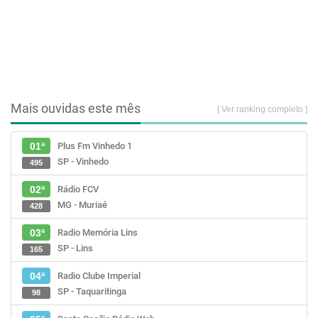
Mais ouvidas este mês
[ Ver ranking completo ]
Plus Fm Vinhedo 1
01ª
SP - Vinhedo
495
Rádio FCV
02ª
MG - Muriaé
428
Radio Memória Lins
03ª
SP - Lins
165
Radio Clube Imperial
04ª
SP - Taquaritinga
98