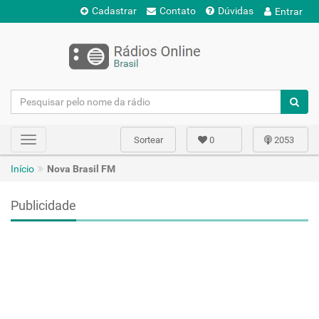
Cadastrar
Contato
Dúvidas
Entrar
Sortear
0
2053
Toggle
navigation
Início
Nova Brasil FM
Publicidade