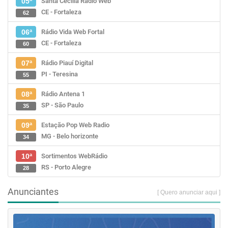
Santa Cecília Rádio Web
05ª
CE - Fortaleza
62
Rádio Vida Web Fortal
06ª
CE - Fortaleza
60
Rádio Piauí Digital
07ª
PI - Teresina
55
Rádio Antena 1
08ª
SP - São Paulo
35
Estação Pop Web Radio
09ª
MG - Belo horizonte
34
Sortimentos WebRádio
10ª
RS - Porto Alegre
28
Anunciantes
[ Quero anunciar aqui ]