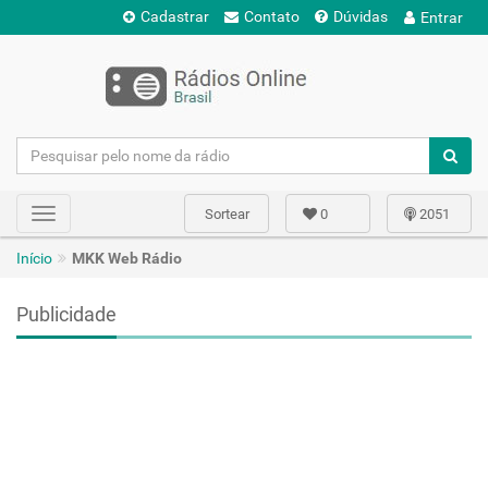
Cadastrar
Contato
Dúvidas
Entrar
Sortear
0
2051
Toggle
navigation
Início
MKK Web Rádio
Publicidade