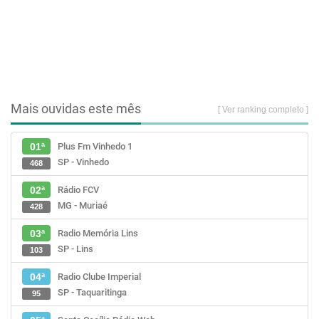
Mais ouvidas este mês
[ Ver ranking completo ]
Plus Fm Vinhedo 1
01ª
SP - Vinhedo
468
Rádio FCV
02ª
MG - Muriaé
428
Radio Memória Lins
03ª
SP - Lins
103
Radio Clube Imperial
04ª
SP - Taquaritinga
95