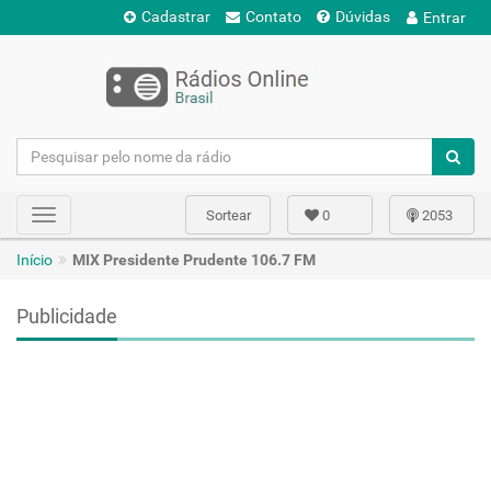
Cadastrar
Contato
Dúvidas
Entrar
Sortear
0
2053
Toggle
navigation
Início
MIX Presidente Prudente 106.7 FM
Publicidade