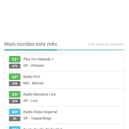
Mais ouvidas este mês
[ Ver ranking completo ]
Plus Fm Vinhedo 1
01ª
SP - Vinhedo
475
Rádio FCV
02ª
MG - Muriaé
428
Radio Memória Lins
03ª
SP - Lins
164
Radio Clube Imperial
04ª
SP - Taquaritinga
95