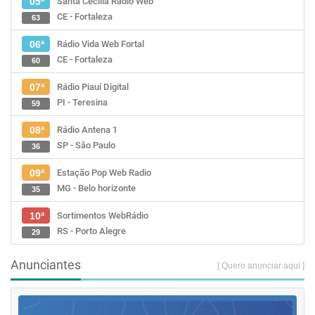
Santa Cecília Rádio Web
05ª
CE - Fortaleza
63
Rádio Vida Web Fortal
06ª
CE - Fortaleza
60
Rádio Piauí Digital
07ª
PI - Teresina
59
Rádio Antena 1
08ª
SP - São Paulo
36
Estação Pop Web Radio
09ª
MG - Belo horizonte
35
Sortimentos WebRádio
10ª
RS - Porto Alegre
29
Anunciantes
[ Quero anunciar aqui ]