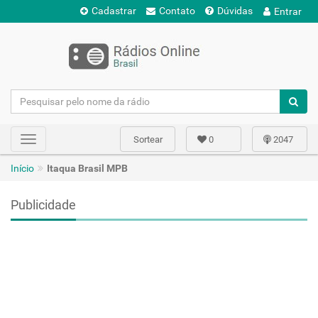
Cadastrar
Contato
Dúvidas
Entrar
Sortear
0
2047
Toggle
navigation
Início
Itaqua Brasil MPB
Publicidade