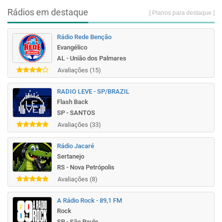
Rádios em destaque
[ Planos para destaque ]
Rádio Rede Benção
Evangélico
AL - União dos Palmares
Avaliações (15)
RADIO LEVE - SP/BRAZIL
Flash Back
SP - SANTOS
Avaliações (33)
Rádio Jacaré
Sertanejo
RS - Nova Petrópolis
Avaliações (8)
A Rádio Rock - 89,1 FM
Rock
SP - São Paulo