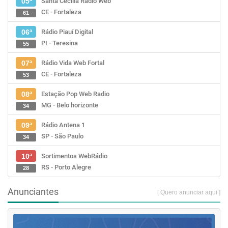
Santa Cecília Rádio Web
05ª
CE - Fortaleza
61
Rádio Piauí Digital
06ª
PI - Teresina
55
Rádio Vida Web Fortal
07ª
CE - Fortaleza
53
Estação Pop Web Radio
08ª
MG - Belo horizonte
34
Rádio Antena 1
09ª
SP - São Paulo
34
Sortimentos WebRádio
10ª
RS - Porto Alegre
28
Anunciantes
[ Quero anunciar aqui ]