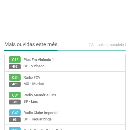
Mais ouvidas este mês
[ Ver ranking completo ]
Plus Fm Vinhedo 1
01ª
SP - Vinhedo
462
Rádio FCV
02ª
MG - Muriaé
428
Radio Memória Lins
03ª
SP - Lins
103
Radio Clube Imperial
04ª
SP - Taquaritinga
93