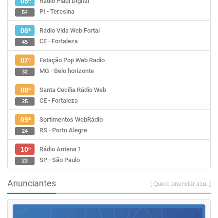
Rádio Piauí Digital
05ª
PI - Teresina
54
Rádio Vida Web Fortal
06ª
CE - Fortaleza
45
Estação Pop Web Radio
07ª
MG - Belo horizonte
32
Santa Cecília Rádio Web
08ª
CE - Fortaleza
25
Sortimentos WebRádio
09ª
RS - Porto Alegre
24
Rádio Antena 1
10ª
SP - São Paulo
23
Anunciantes
[ Quero anunciar aqui ]