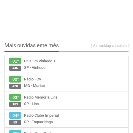
Mais ouvidas este mês
[ Ver ranking completo ]
Plus Fm Vinhedo 1
01ª
SP - Vinhedo
446
Rádio FCV
02ª
MG - Muriaé
428
Radio Memória Lins
03ª
SP - Lins
103
Radio Clube Imperial
04ª
SP - Taquaritinga
89