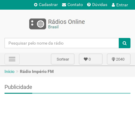
Cadastrar
Contato
Dúvidas
Entrar
Sortear
0
2040
Toggle
navigation
Início
Rádio Império FM
Publicidade