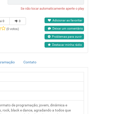
Se não tocar automaticamente aperte o play
Adicionar as favoritar
ei
0
0
Deixar um comentário
(0 votos)
Problemas para ouvir
Destacar minha rádio
gramação
Contato
ormato de programação; jovem, dinâmica e
, rock, black e dance, agradando a todos que