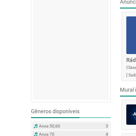
Anunc
Rád
Cláss
[
Sai
Mural 
Gêneros disponíveis
Anos 50,60
3
Anos 70
4