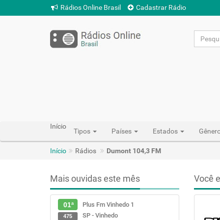
Rádios Online Brasil
Cadastrar Rádio
Início
Tipos
Países
Estados
Gêner
Início
Rádios
Dumont 104,3 FM
Mais ouvidas este mês
Você e
Plus Fm Vinhedo 1
01ª
SP - Vinhedo
475