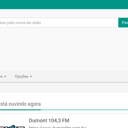
Pes
os
Opções
stá ouvindo agora
Dumont 104,3 FM
https://www.dumontfm.com.br/