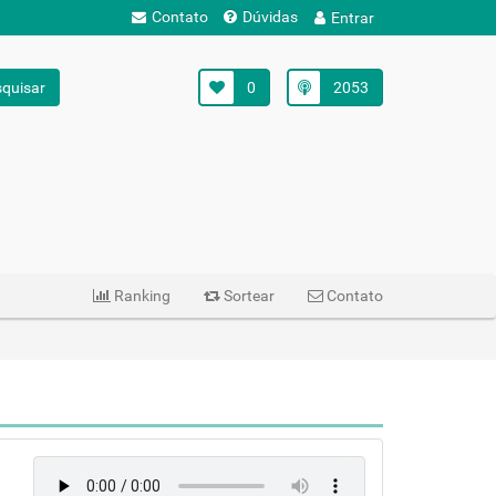
Contato
Dúvidas
Entrar
quisar
0
2053
Ranking
Sortear
Contato