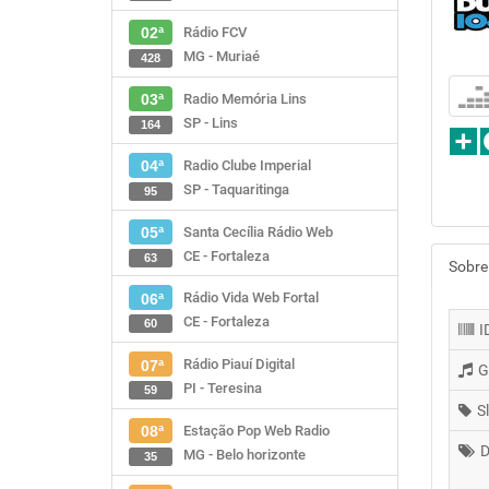
Rádio FCV
02ª
MG - Muriaé
428
Radio Memória Lins
03ª
SP - Lins
164
Radio Clube Imperial
04ª
SP - Taquaritinga
95
Santa Cecília Rádio Web
05ª
CE - Fortaleza
63
Sobre
Rádio Vida Web Fortal
06ª
CE - Fortaleza
60
I
Rádio Piauí Digital
07ª
G
PI - Teresina
59
S
Estação Pop Web Radio
08ª
D
MG - Belo horizonte
35