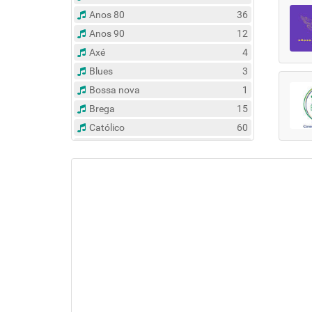
Anos 80
36
Anos 90
12
Axé
4
Blues
3
Bossa nova
1
Brega
15
Católico
60
Clássico
14
Contemporâneo
47
Country
6
Dance
31
Eclético
383
Espírita
6
Esportes
8
Evangélico
122
Flash Back
135