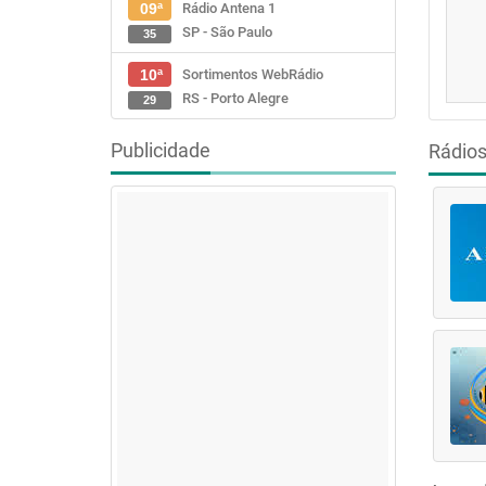
Rádio Antena 1
09ª
SP - São Paulo
35
Sortimentos WebRádio
10ª
RS - Porto Alegre
29
Publicidade
Rádio