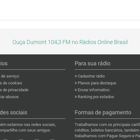
Ouça Dumont 104,3 FM no Rádios Online Brasil
pios
Para sua rádio
de serviço
Cadastrar rádio
as de cookies
Planos para destaque
s de privacidade
Enviar informativo
ar abusos
Ranking por estados
des sociais
Formas de pagamento
ém estamos nas redes sociais,
Trabalhamos com os principais cart
compartilhe com seus amigos.
créditos, boletos bancários, também
trabalhamos com Pague Seguro e Pa