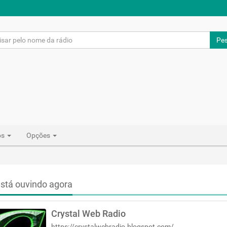
Pes
os
Opções
stá ouvindo agora
Crystal Web Radio
https://crystalwebradio.blogspot.com/