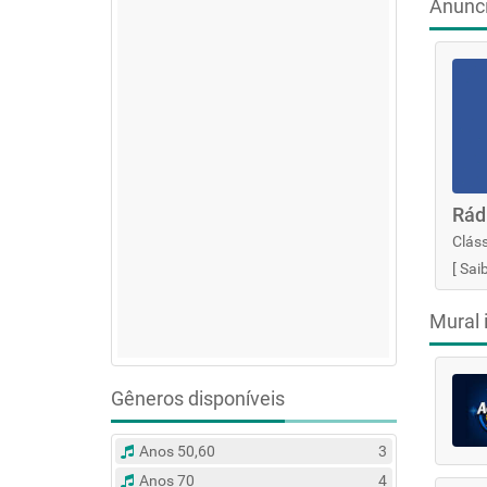
Anunc
Rád
Cláss
[
Sai
Mural 
Gêneros disponíveis
Anos 50,60
3
Anos 70
4