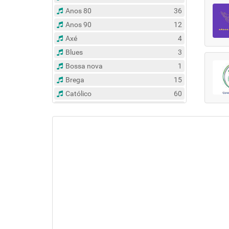
Anos 80
36
Anos 90
12
Axé
4
Blues
3
Bossa nova
1
Brega
15
Católico
60
Clássico
14
Contemporâneo
47
Country
6
Dance
31
Eclético
383
Espírita
6
Esportes
8
Evangélico
122
Flash Back
135