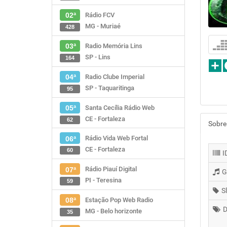
Rádio FCV
02ª
MG - Muriaé
428
Radio Memória Lins
03ª
SP - Lins
164
Radio Clube Imperial
04ª
SP - Taquaritinga
95
Santa Cecília Rádio Web
05ª
CE - Fortaleza
62
Sobre
Rádio Vida Web Fortal
06ª
CE - Fortaleza
60
I
Rádio Piauí Digital
07ª
G
PI - Teresina
59
S
Estação Pop Web Radio
08ª
D
MG - Belo horizonte
35