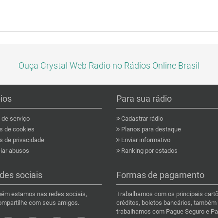
Ouça Crystal Web Radio no Rádios Online Brasil
pios
Para sua rádio
de serviço
Cadastrar rádio
as de cookies
Planos para destaque
s de privacidade
Enviar informativo
ar abusos
Ranking por estados
des sociais
Formas de pagamento
ém estamos nas redes sociais,
Trabalhamos com os principais cart
compartilhe com seus amigos.
créditos, boletos bancários, também
trabalhamos com Pague Seguro e Pa