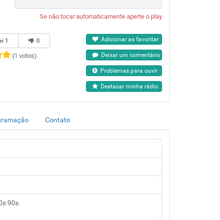
Se não tocar automaticamente aperte o play
Adicionar as favoritar
ei
1
0
Deixar um comentário
(1 votos)
Problemas para ouvir
Destacar minha rádio
gramação
Contato
0s 90s