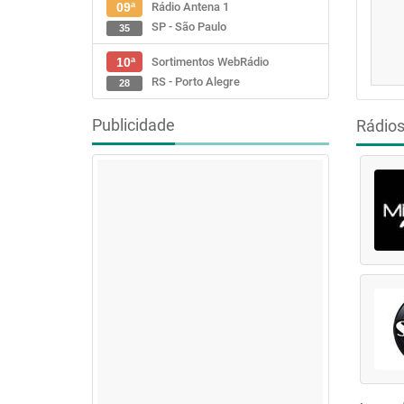
Rádio Antena 1
09ª
SP - São Paulo
35
Sortimentos WebRádio
10ª
RS - Porto Alegre
28
Publicidade
Rádio