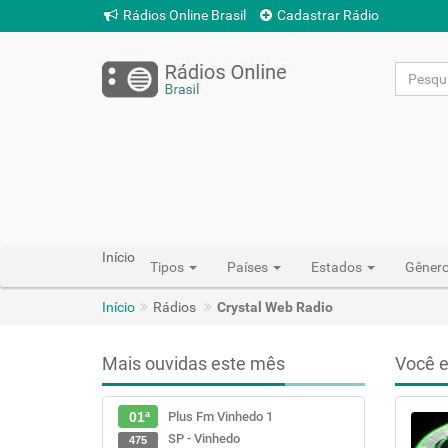
Rádios Online Brasil
Cadastrar Rádio
Início
Tipos
Países
Estados
Gêner
Início
Rádios
Crystal Web Radio
Mais ouvidas este mês
Você e
Plus Fm Vinhedo 1
01ª
SP - Vinhedo
475