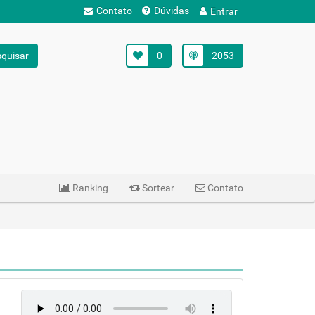
Contato
Dúvidas
Entrar
quisar
0
2053
Ranking
Sortear
Contato