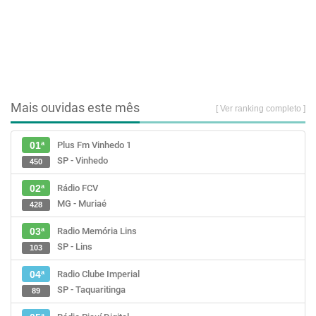
Mais ouvidas este mês
[ Ver ranking completo ]
Plus Fm Vinhedo 1
01ª
SP - Vinhedo
450
Rádio FCV
02ª
MG - Muriaé
428
Radio Memória Lins
03ª
SP - Lins
103
Radio Clube Imperial
04ª
SP - Taquaritinga
89