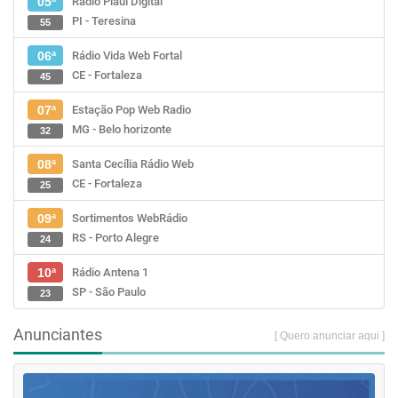
Rádio Piauí Digital
05ª
PI - Teresina
55
Rádio Vida Web Fortal
06ª
CE - Fortaleza
45
Estação Pop Web Radio
07ª
MG - Belo horizonte
32
Santa Cecília Rádio Web
08ª
CE - Fortaleza
25
Sortimentos WebRádio
09ª
RS - Porto Alegre
24
Rádio Antena 1
10ª
SP - São Paulo
23
Anunciantes
[ Quero anunciar aqui ]