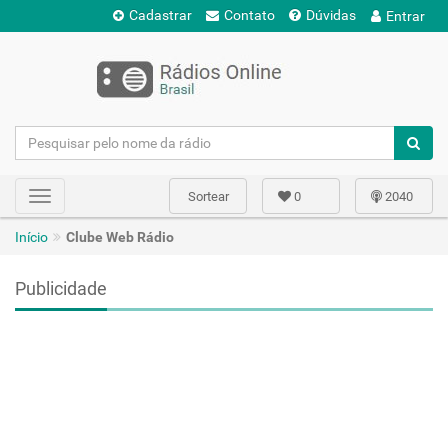
Cadastrar
Contato
Dúvidas
Entrar
Sortear
0
2040
Toggle
navigation
Início
Clube Web Rádio
Publicidade