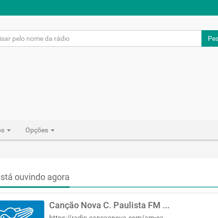
Pes
os
Opções
stá ouvindo agora
Canção Nova C. Paulista FM 89,1
https://radio.cancaonova.com/am-cachoeira-paulista/