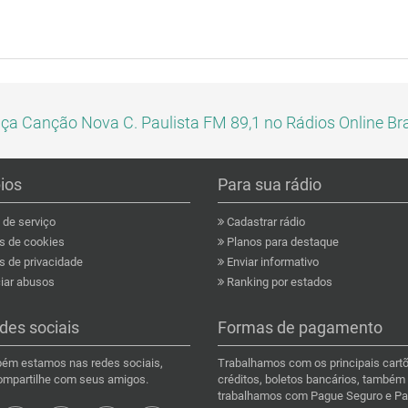
ça Canção Nova C. Paulista FM 89,1 no Rádios Online Bra
pios
Para sua rádio
de serviço
Cadastrar rádio
as de cookies
Planos para destaque
s de privacidade
Enviar informativo
ar abusos
Ranking por estados
des sociais
Formas de pagamento
ém estamos nas redes sociais,
Trabalhamos com os principais cart
compartilhe com seus amigos.
créditos, boletos bancários, também
trabalhamos com Pague Seguro e Pa