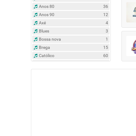
Anos 80
36
Anos 90
12
Axé
4
Blues
3
Bossa nova
1
Brega
15
Católico
60
Clássico
14
Contemporâneo
47
Country
6
Dance
31
Eclético
383
Espírita
6
Esportes
8
Evangélico
122
Flash Back
135