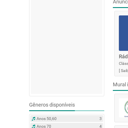
Anunc
Rád
Cláss
[
Sai
Mural 
Gêneros disponíveis
Anos 50,60
3
Anos 70
4