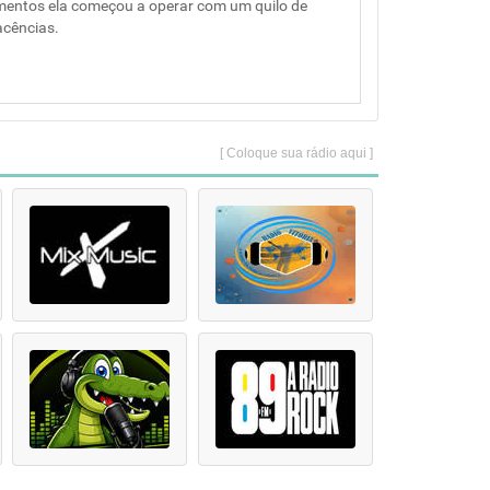
amentos ela começou a operar com um quilo de
acências.
[ Coloque sua rádio aqui ]