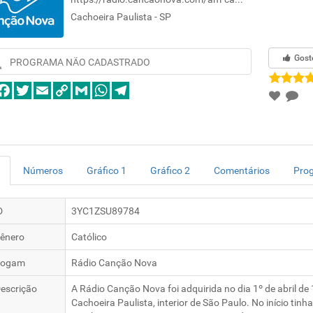
Cachoeira Paulista - SP
Gost
PROGRAMA NÃO CADASTRADO
Números
Gráfico 1
Gráfico 2
Comentários
Pro
D
3YC1ZSU89784
ênero
Católico
logam
Rádio Canção Nova
escrição
A Rádio Canção Nova foi adquirida no dia 1º de abril d
Cachoeira Paulista, interior de São Paulo. No início ti