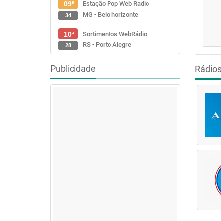
Estação Pop Web Radio
09ª
MG - Belo horizonte
34
Sortimentos WebRádio
10ª
RS - Porto Alegre
28
Publicidade
Rádio