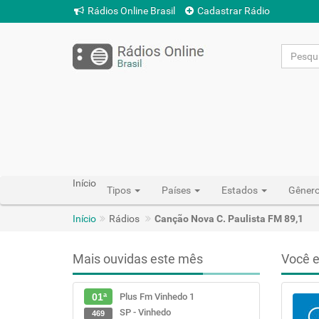
Rádios Online Brasil
Cadastrar Rádio
Início
Tipos
Países
Estados
Gêner
Início
Rádios
Canção Nova C. Paulista FM 89,1
Mais ouvidas este mês
Você e
Plus Fm Vinhedo 1
01ª
SP - Vinhedo
469