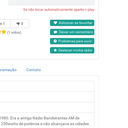
Se não tocar automaticamente aperte o play
Adicionar as favoritar
ei
1
0
Deixar um comentário
(1 votos)
Problemas para ouvir
Destacar minha rádio
gramação
Contato
e 1980. Era a antiga Rádio Bandeirantes AM de
nha 250watts de potência e não alcançava as cidades