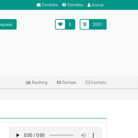
Contato
Dúvidas
Entrar
quisar
0
2051
Ranking
Sortear
Contato