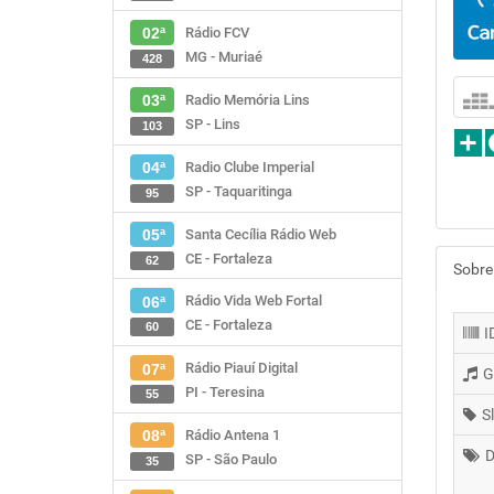
Rádio FCV
02ª
MG - Muriaé
428
Radio Memória Lins
03ª
SP - Lins
103
Radio Clube Imperial
04ª
SP - Taquaritinga
95
Santa Cecília Rádio Web
05ª
CE - Fortaleza
62
Sobre
Rádio Vida Web Fortal
06ª
CE - Fortaleza
60
I
Rádio Piauí Digital
07ª
G
PI - Teresina
55
S
Rádio Antena 1
08ª
D
SP - São Paulo
35