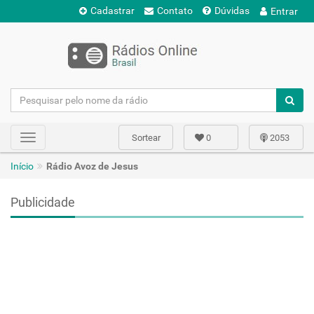
Cadastrar
Contato
Dúvidas
Entrar
Sortear
0
2053
Toggle
navigation
Início
Rádio Avoz de Jesus
Publicidade