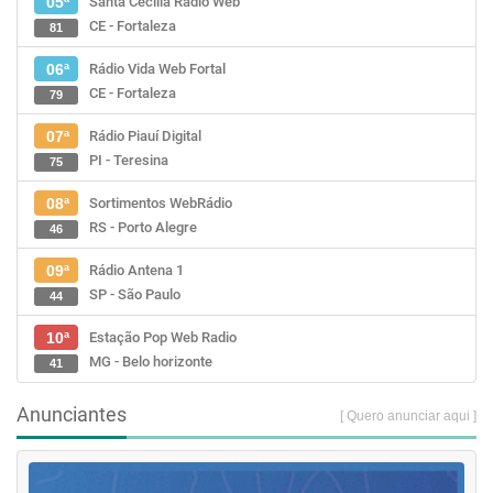
Santa Cecília Rádio Web
05ª
CE - Fortaleza
81
Rádio Vida Web Fortal
06ª
CE - Fortaleza
79
Rádio Piauí Digital
07ª
PI - Teresina
75
Sortimentos WebRádio
08ª
RS - Porto Alegre
46
Rádio Antena 1
09ª
SP - São Paulo
44
Estação Pop Web Radio
10ª
MG - Belo horizonte
41
Anunciantes
[ Quero anunciar aqui ]