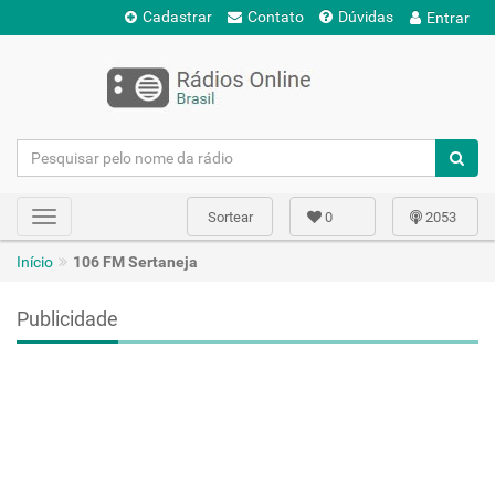
Cadastrar
Contato
Dúvidas
Entrar
Sortear
0
2053
Toggle
navigation
Início
106 FM Sertaneja
Publicidade