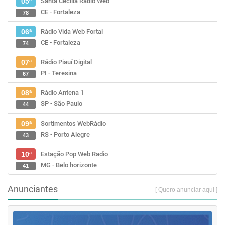
Santa Cecília Rádio Web
05ª
CE - Fortaleza
78
Rádio Vida Web Fortal
06ª
CE - Fortaleza
74
Rádio Piauí Digital
07ª
PI - Teresina
67
Rádio Antena 1
08ª
SP - São Paulo
44
Sortimentos WebRádio
09ª
RS - Porto Alegre
43
Estação Pop Web Radio
10ª
MG - Belo horizonte
41
Anunciantes
[ Quero anunciar aqui ]