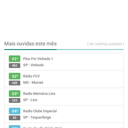
Mais ouvidas este mês
[ Ver ranking completo ]
Plus Fm Vinhedo 1
01ª
SP - Vinhedo
462
Rádio FCV
02ª
MG - Muriaé
428
Radio Memória Lins
03ª
SP - Lins
103
Radio Clube Imperial
04ª
SP - Taquaritinga
93