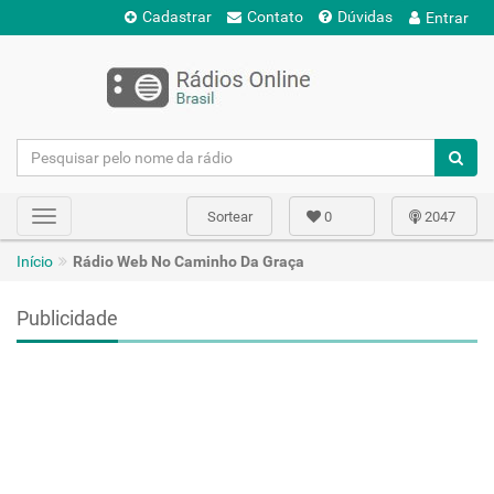
Cadastrar
Contato
Dúvidas
Entrar
Sortear
0
2047
Toggle
navigation
Início
Rádio Web No Caminho Da Graça
Publicidade