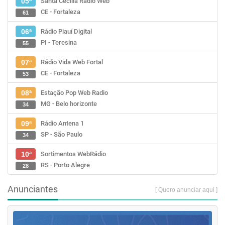
Santa Cecília Rádio Web
05ª
CE - Fortaleza
61
Rádio Piauí Digital
06ª
PI - Teresina
55
Rádio Vida Web Fortal
07ª
CE - Fortaleza
53
Estação Pop Web Radio
08ª
MG - Belo horizonte
34
Rádio Antena 1
09ª
SP - São Paulo
34
Sortimentos WebRádio
10ª
RS - Porto Alegre
28
Anunciantes
[ Quero anunciar aqui ]