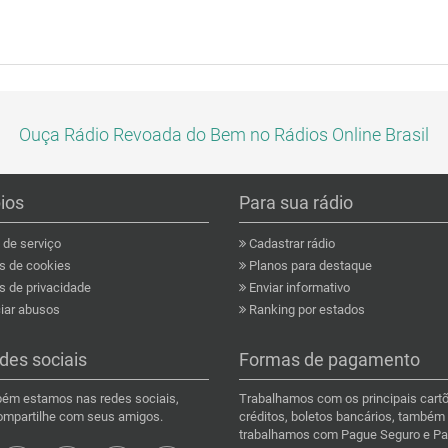
Ouça Rádio Revoada do Bem no Rádios Online Brasil
pios
Para sua rádio
de serviço
Cadastrar rádio
as de cookies
Planos para destaque
s de privacidade
Enviar informativo
ar abusos
Ranking por estados
des sociais
Formas de pagamento
ém estamos nas redes sociais,
Trabalhamos com os principais cart
compartilhe com seus amigos.
créditos, boletos bancários, também
trabalhamos com Pague Seguro e Pa