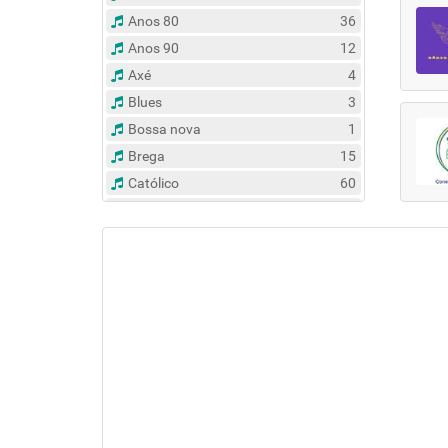
Anos 80
36
Anos 90
12
Axé
4
Blues
3
Bossa nova
1
Brega
15
Católico
60
Clássico
14
Contemporâneo
47
Country
6
Dance
31
Eclético
383
Espírita
6
Esportes
8
Evangélico
122
Flash Back
135