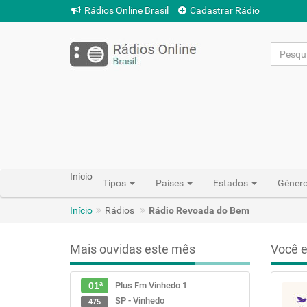
Rádios Online Brasil
Cadastrar Rádio
Início
Tipos
Países
Estados
Gêner
Início
Rádios
Rádio Revoada do Bem
Mais ouvidas este mês
Você e
Plus Fm Vinhedo 1
01ª
SP - Vinhedo
475