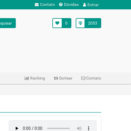
Contato
Dúvidas
Entrar
quisar
0
2053
Ranking
Sortear
Contato