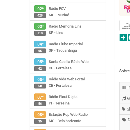
Rádio FCV
02ª
MG - Muriaé
428
Radio Memória Lins
03ª
SP - Lins
118
Radio Clube Imperial
04ª
SP - Taquaritinga
95
Santa Cecília Rádio Web
05ª
CE - Fortaleza
62
Sobre
Rádio Vida Web Fortal
06ª
CE - Fortaleza
60
I
Rádio Piauí Digital
07ª
G
PI - Teresina
56
S
Estação Pop Web Radio
08ª
D
MG - Belo horizonte
35