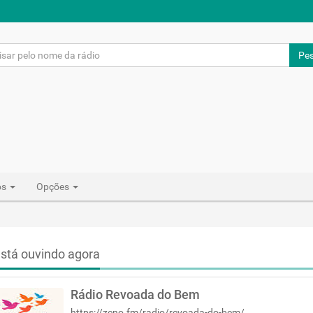
Pes
os
Opções
stá ouvindo agora
Rádio Revoada do Bem
https://zeno.fm/radio/revoada-do-bem/