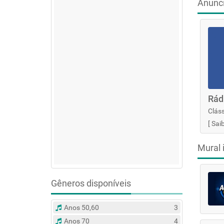
Anunc
Rád
Cláss
[
Sai
Mural 
Gêneros disponíveis
Anos 50,60
3
Anos 70
4