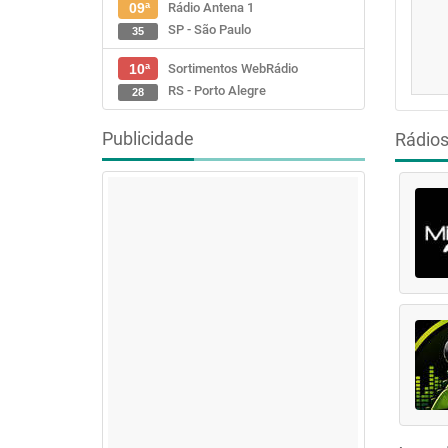
Rádio Antena 1
09ª
SP - São Paulo
35
Sortimentos WebRádio
10ª
RS - Porto Alegre
28
Publicidade
Rádio