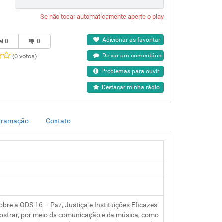
Se não tocar automaticamente aperte o play
Adicionar as favoritar
ei
0
0
Deixar um comentário
(0 votos)
Problemas para ouvir
Destacar minha rádio
gramação
Contato
obre a ODS 16 – Paz, Justiça e Instituições Eficazes.
ostrar, por meio da comunicação e da música, como