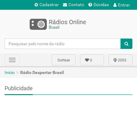
Cadastrar
Contato
Dúvidas
Entrar
Sortear
0
2053
Toggle
navigation
Início
Rádio Despertar Brasil
Publicidade