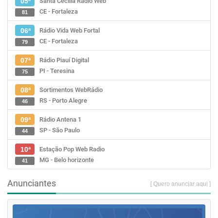
Santa Cecília Rádio Web
05ª
CE - Fortaleza
81
Rádio Vida Web Fortal
06ª
CE - Fortaleza
79
Rádio Piauí Digital
07ª
PI - Teresina
75
Sortimentos WebRádio
08ª
RS - Porto Alegre
46
Rádio Antena 1
09ª
SP - São Paulo
44
Estação Pop Web Radio
10ª
MG - Belo horizonte
41
Anunciantes
[ Quero anunciar aqui ]