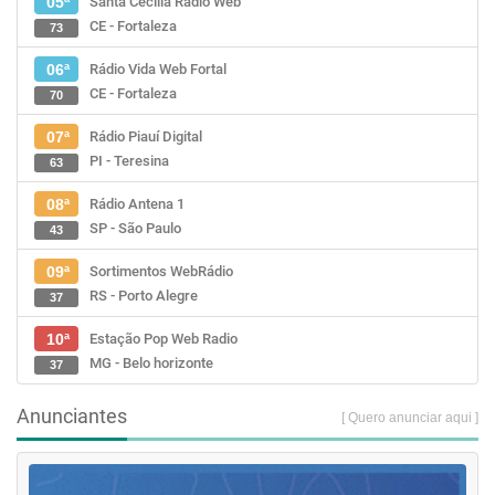
Santa Cecília Rádio Web
05ª
CE - Fortaleza
73
Rádio Vida Web Fortal
06ª
CE - Fortaleza
70
Rádio Piauí Digital
07ª
PI - Teresina
63
Rádio Antena 1
08ª
SP - São Paulo
43
Sortimentos WebRádio
09ª
RS - Porto Alegre
37
Estação Pop Web Radio
10ª
MG - Belo horizonte
37
Anunciantes
[ Quero anunciar aqui ]