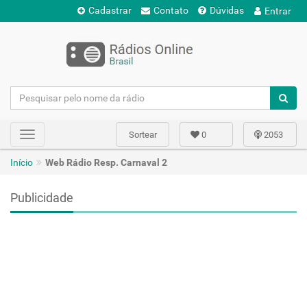
Cadastrar
Contato
Dúvidas
Entrar
Sortear
0
2053
Toggle
navigation
Início
Web Rádio Resp. Carnaval 2
Publicidade