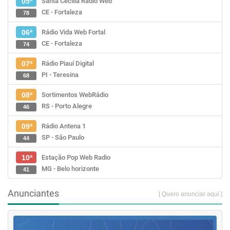
Santa Cecília Rádio Web
05ª
CE - Fortaleza
78
Rádio Vida Web Fortal
06ª
CE - Fortaleza
74
Rádio Piauí Digital
07ª
PI - Teresina
68
Sortimentos WebRádio
08ª
RS - Porto Alegre
46
Rádio Antena 1
09ª
SP - São Paulo
44
Estação Pop Web Radio
10ª
MG - Belo horizonte
41
Anunciantes
[ Quero anunciar aqui ]