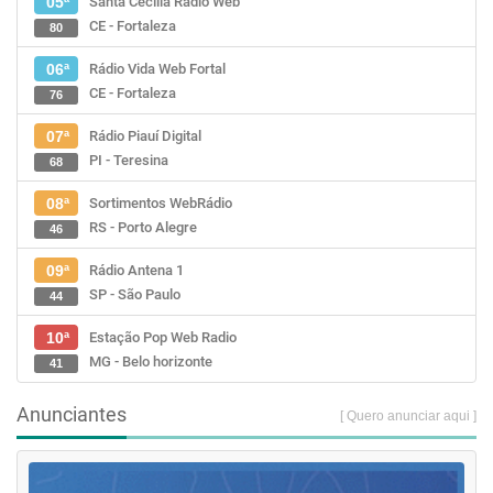
Santa Cecília Rádio Web
05ª
CE - Fortaleza
80
Rádio Vida Web Fortal
06ª
CE - Fortaleza
76
Rádio Piauí Digital
07ª
PI - Teresina
68
Sortimentos WebRádio
08ª
RS - Porto Alegre
46
Rádio Antena 1
09ª
SP - São Paulo
44
Estação Pop Web Radio
10ª
MG - Belo horizonte
41
Anunciantes
[ Quero anunciar aqui ]