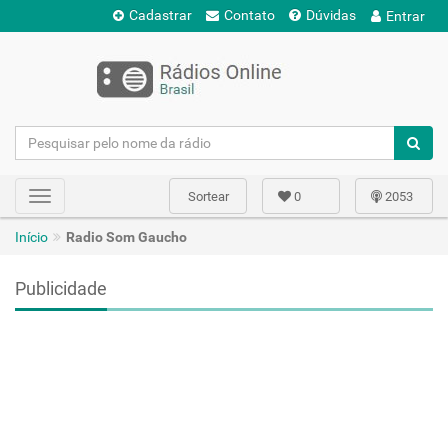
Cadastrar
Contato
Dúvidas
Entrar
Sortear
0
2053
Toggle
navigation
Início
Radio Som Gaucho
Publicidade