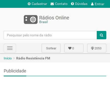
Cadastrar
Contato
Dúvidas
Entrar
Sortear
0
2053
Toggle
navigation
Início
Rádio Resistência FM
Publicidade