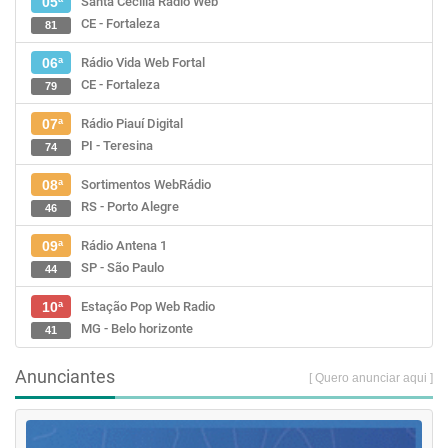
Santa Cecília Rádio Web
05ª
CE - Fortaleza
81
Rádio Vida Web Fortal
06ª
CE - Fortaleza
79
Rádio Piauí Digital
07ª
PI - Teresina
74
Sortimentos WebRádio
08ª
RS - Porto Alegre
46
Rádio Antena 1
09ª
SP - São Paulo
44
Estação Pop Web Radio
10ª
MG - Belo horizonte
41
Anunciantes
[ Quero anunciar aqui ]