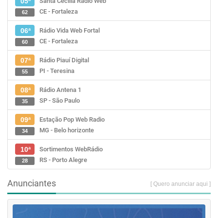
Santa Cecília Rádio Web
05ª
CE - Fortaleza
62
Rádio Vida Web Fortal
06ª
CE - Fortaleza
60
Rádio Piauí Digital
07ª
PI - Teresina
55
Rádio Antena 1
08ª
SP - São Paulo
35
Estação Pop Web Radio
09ª
MG - Belo horizonte
34
Sortimentos WebRádio
10ª
RS - Porto Alegre
28
Anunciantes
[ Quero anunciar aqui ]