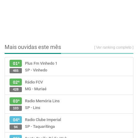
Mais ouvidas este mês
[ Ver ranking completo ]
Plus Fm Vinhedo 1
01ª
SP - Vinhedo
465
Rádio FCV
02ª
MG - Muriaé
428
Radio Memória Lins
03ª
SP - Lins
103
Radio Clube Imperial
04ª
SP - Taquaritinga
94