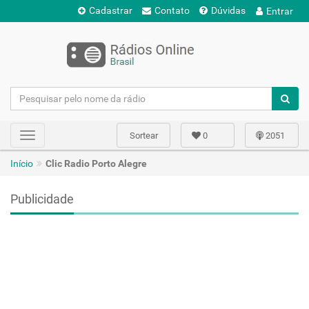
Cadastrar
Contato
Dúvidas
Entrar
Sortear
0
2051
Toggle
navigation
Início
Clic Radio Porto Alegre
Publicidade