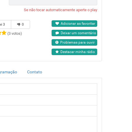
Se não tocar automaticamente aperte o play
Adicionar as favoritar
ei
3
0
Deixar um comentário
(3 votos)
Problemas para ouvir
Destacar minha rádio
gramação
Contato