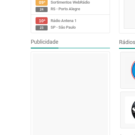
Sortimentos WebRádio
09ª
RS - Porto Alegre
24
Rádio Antena 1
10ª
SP - São Paulo
23
Publicidade
Rádio