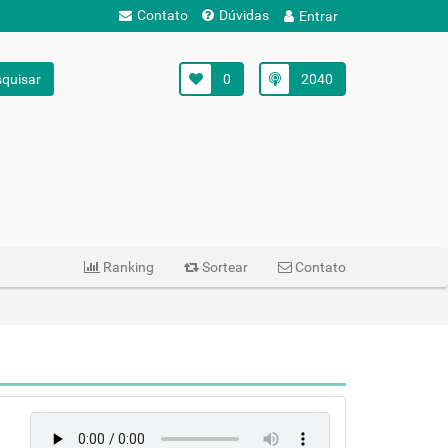
Contato
Dúvidas
Entrar
quisar
0
2040
Ranking
Sortear
Contato