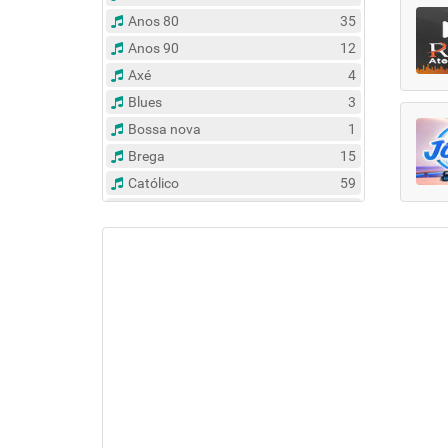
Anos 80
35
Anos 90
12
Axé
4
Blues
3
Bossa nova
1
Brega
15
Católico
59
Clássico
14
Contemporâneo
47
Country
6
Dance
31
Eclético
381
Espírita
6
Esportes
8
Evangélico
122
Flash Back
134