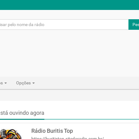
Pes
os
Opções
stá ouvindo agora
Rádio Buritis Top
https://buritistop.sitedaradio.com.br/