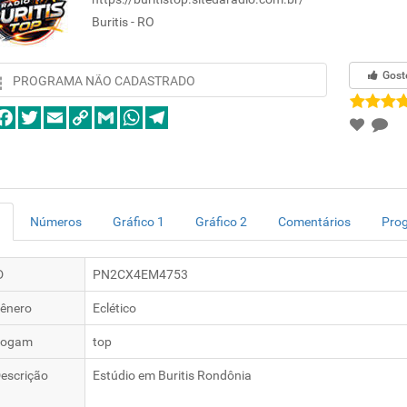
Buritis - RO
Gost
PROGRAMA NÃO CADASTRADO
Números
Gráfico 1
Gráfico 2
Comentários
Pro
D
PN2CX4EM4753
ênero
Eclético
logam
top
escrição
Estúdio em Buritis Rondônia