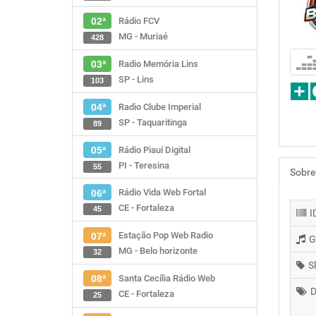
Rádio FCV
02ª
MG - Muriaé
428
Radio Memória Lins
03ª
SP - Lins
103
Radio Clube Imperial
04ª
SP - Taquaritinga
89
Rádio Piauí Digital
05ª
PI - Teresina
55
Sobre
Rádio Vida Web Fortal
06ª
CE - Fortaleza
45
I
Estação Pop Web Radio
07ª
G
MG - Belo horizonte
32
S
Santa Cecília Rádio Web
08ª
D
CE - Fortaleza
25