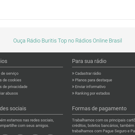
Ouça Rádio Buritis Top no Rádios Online Brasil
pios
Para sua rádio
de serviço
Cadastrar rádio
as de cookies
Planos para destaque
s de privacidade
Enviar informativo
ar abusos
Ranking por estados
des sociais
Formas de pagamento
ém estamos nas redes sociais,
Trabalhamos com os principais cart
compartilhe com seus amigos.
créditos, boletos bancários, também
trabalhamos com Pague Seguro e Pa