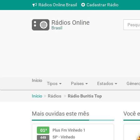
Rádios Online Brasil
Cadastrar Rádio
Início
Tipos
Países
Estados
Gêner
Início
Rádios
Rádio Buritis Top
Mais ouvidas este mês
Você e
Plus Fm Vinhedo 1
01ª
SP - Vinhedo
449