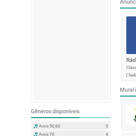
Anunc
Rád
Cláss
[
Sai
Mural 
Gêneros disponíveis
Anos 50,60
3
Anos 70
4