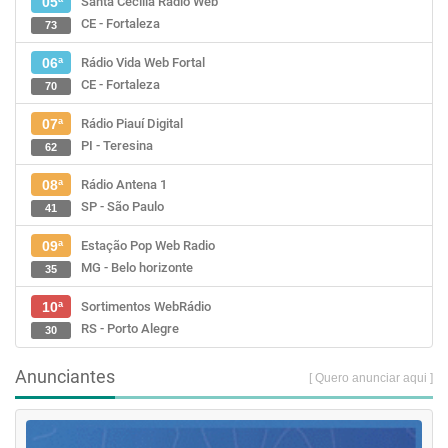
Santa Cecília Rádio Web
05ª
CE - Fortaleza
73
Rádio Vida Web Fortal
06ª
CE - Fortaleza
70
Rádio Piauí Digital
07ª
PI - Teresina
62
Rádio Antena 1
08ª
SP - São Paulo
41
Estação Pop Web Radio
09ª
MG - Belo horizonte
35
Sortimentos WebRádio
10ª
RS - Porto Alegre
30
Anunciantes
[ Quero anunciar aqui ]