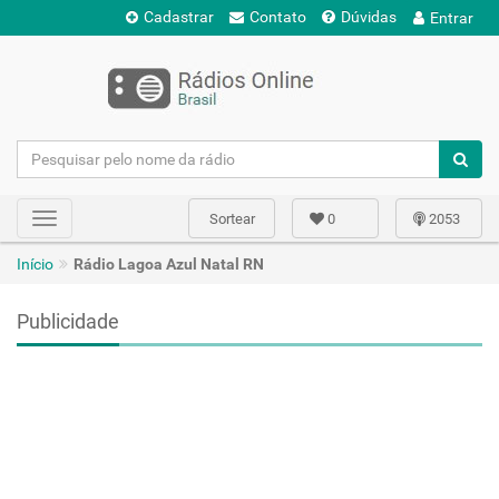
Cadastrar
Contato
Dúvidas
Entrar
Sortear
0
2053
Toggle
navigation
Início
Rádio Lagoa Azul Natal RN
Publicidade