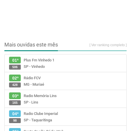
Mais ouvidas este mês
[ Ver ranking completo ]
Plus Fm Vinhedo 1
01ª
SP - Vinhedo
506
Rádio FCV
02ª
MG - Muriaé
428
Radio Memória Lins
03ª
SP - Lins
165
Radio Clube Imperial
04ª
SP - Taquaritinga
98