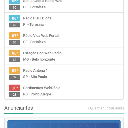
Santa Cecília Rádio Web
05ª
CE - Fortaleza
60
Rádio Piauí Digital
06ª
PI - Teresina
55
Rádio Vida Web Fortal
07ª
CE - Fortaleza
53
Estação Pop Web Radio
08ª
MG - Belo horizonte
34
Rádio Antena 1
09ª
SP - São Paulo
32
Sortimentos WebRádio
10ª
RS - Porto Alegre
28
Anunciantes
[ Quero anunciar aqui ]