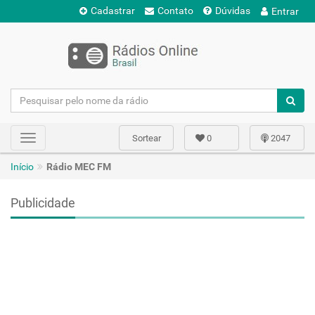
Cadastrar
Contato
Dúvidas
Entrar
Sortear
0
2047
Toggle
navigation
Início
Rádio MEC FM
Publicidade