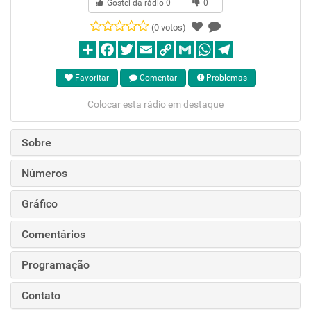
Gostei da rádio
0
0
(0 votos)
Favoritar
Comentar
Problemas
Colocar esta rádio em destaque
Sobre
Números
Gráfico
Comentários
Programação
Contato