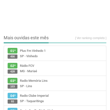
Mais ouvidas este mês
[ Ver ranking completo ]
Plus Fm Vinhedo 1
01ª
SP - Vinhedo
456
Rádio FCV
02ª
MG - Muriaé
428
Radio Memória Lins
03ª
SP - Lins
103
Radio Clube Imperial
04ª
SP - Taquaritinga
93