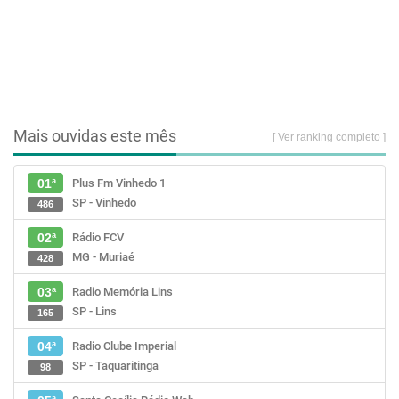
Mais ouvidas este mês
[ Ver ranking completo ]
Plus Fm Vinhedo 1
01ª
SP - Vinhedo
486
Rádio FCV
02ª
MG - Muriaé
428
Radio Memória Lins
03ª
SP - Lins
165
Radio Clube Imperial
04ª
SP - Taquaritinga
98