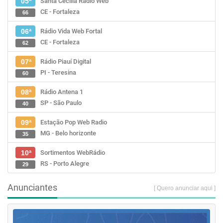
Santa Cecília Rádio Web
05ª
CE - Fortaleza
66
Rádio Vida Web Fortal
06ª
CE - Fortaleza
62
Rádio Piauí Digital
07ª
PI - Teresina
60
Rádio Antena 1
08ª
SP - São Paulo
40
Estação Pop Web Radio
09ª
MG - Belo horizonte
35
Sortimentos WebRádio
10ª
RS - Porto Alegre
29
Anunciantes
[ Quero anunciar aqui ]