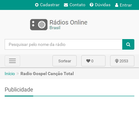
Cadastrar
Contato
Dúvidas
Entrar
Sortear
0
2053
Toggle
navigation
Início
Radio Gospel Canção Total
Publicidade