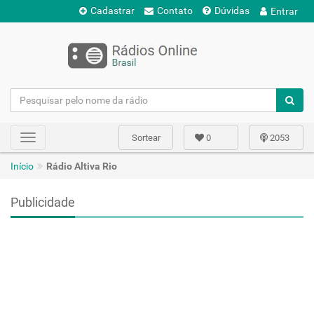
Cadastrar
Contato
Dúvidas
Entrar
Sortear
0
2053
Toggle
navigation
Início
Rádio Altiva Rio
Publicidade