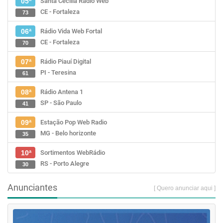
Santa Cecília Rádio Web
05ª
CE - Fortaleza
73
Rádio Vida Web Fortal
06ª
CE - Fortaleza
70
Rádio Piauí Digital
07ª
PI - Teresina
61
Rádio Antena 1
08ª
SP - São Paulo
41
Estação Pop Web Radio
09ª
MG - Belo horizonte
35
Sortimentos WebRádio
10ª
RS - Porto Alegre
30
Anunciantes
[ Quero anunciar aqui ]