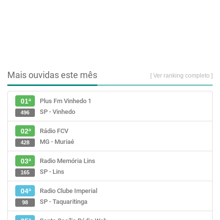
Mais ouvidas este mês
[ Ver ranking completo ]
Plus Fm Vinhedo 1
01ª
SP - Vinhedo
496
Rádio FCV
02ª
MG - Muriaé
428
Radio Memória Lins
03ª
SP - Lins
165
Radio Clube Imperial
04ª
SP - Taquaritinga
98