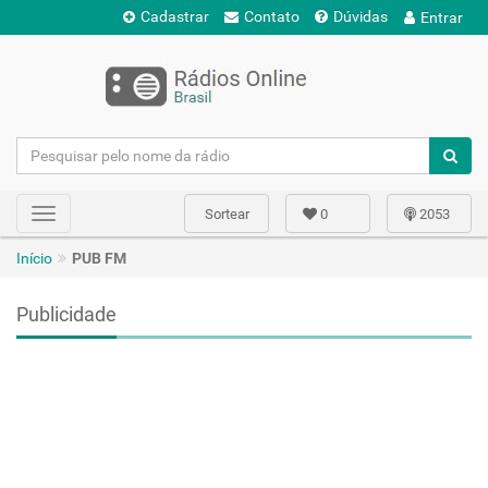
Cadastrar
Contato
Dúvidas
Entrar
Sortear
0
2053
Toggle
navigation
Início
PUB FM
Publicidade