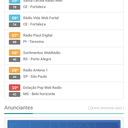
Santa Cecília Rádio Web
05ª
CE - Fortaleza
78
Rádio Vida Web Fortal
06ª
CE - Fortaleza
74
Rádio Piauí Digital
07ª
PI - Teresina
68
Sortimentos WebRádio
08ª
RS - Porto Alegre
46
Rádio Antena 1
09ª
SP - São Paulo
44
Estação Pop Web Radio
10ª
MG - Belo horizonte
41
Anunciantes
[ Quero anunciar aqui ]