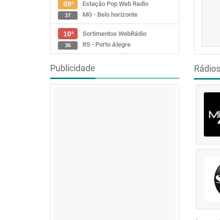
Estação Pop Web Radio
09ª
MG - Belo horizonte
37
Sortimentos WebRádio
10ª
RS - Porto Alegre
36
Publicidade
Rádio