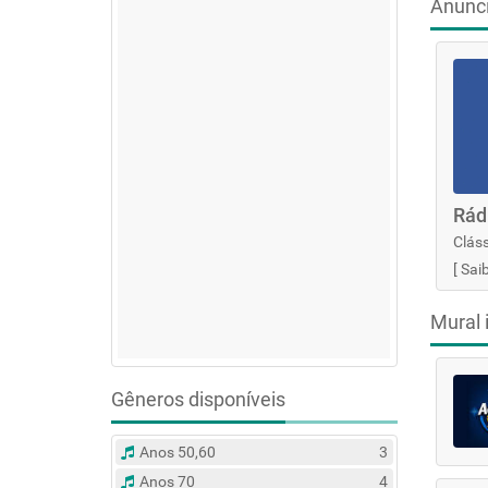
Anunc
Rád
Cláss
[
Sai
Mural 
Gêneros disponíveis
Anos 50,60
3
Anos 70
4