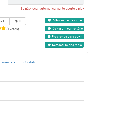
Se não tocar automaticamente aperte o play
Adicionar as favoritar
ei
1
0
Deixar um comentário
(1 votos)
Problemas para ouvir
Destacar minha rádio
gramação
Contato