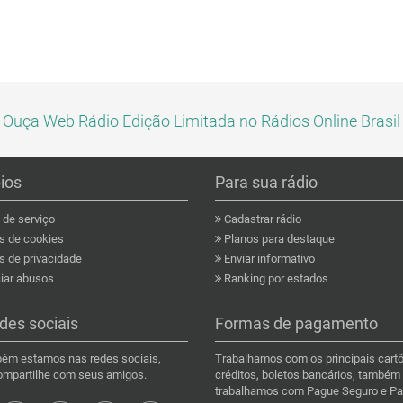
Ouça Web Rádio Edição Limitada no Rádios Online Brasil
pios
Para sua rádio
de serviço
Cadastrar rádio
as de cookies
Planos para destaque
s de privacidade
Enviar informativo
ar abusos
Ranking por estados
des sociais
Formas de pagamento
ém estamos nas redes sociais,
Trabalhamos com os principais cart
compartilhe com seus amigos.
créditos, boletos bancários, também
trabalhamos com Pague Seguro e Pa