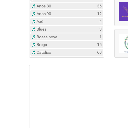
Anos 80
36
Anos 90
12
Axé
4
Blues
3
Bossa nova
1
Brega
15
Católico
60
Clássico
14
Contemporâneo
47
Country
6
Dance
31
Eclético
383
Espírita
6
Esportes
8
Evangélico
122
Flash Back
135