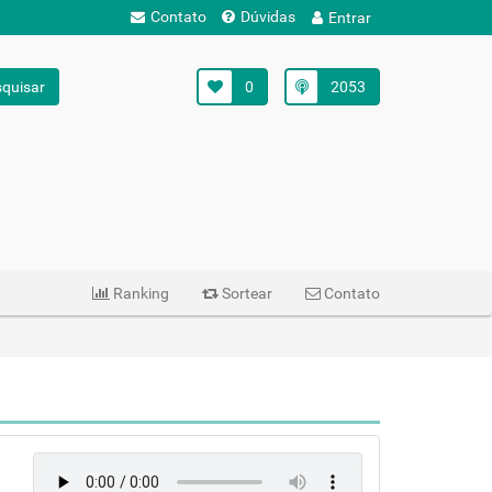
Contato
Dúvidas
Entrar
quisar
0
2053
Ranking
Sortear
Contato