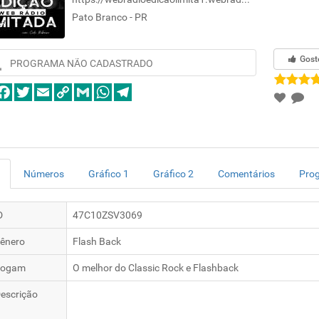
Pato Branco - PR
Gost
PROGRAMA NÃO CADASTRADO
Números
Gráfico 1
Gráfico 2
Comentários
Pro
D
47C10ZSV3069
ênero
Flash Back
logam
O melhor do Classic Rock e Flashback
escrição