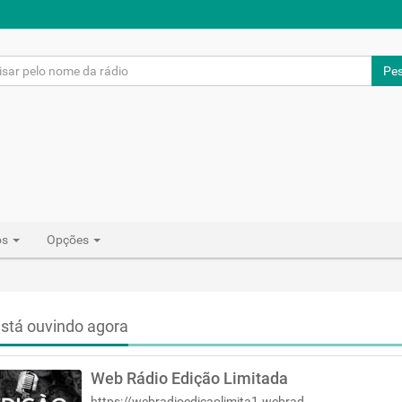
Pes
os
Opções
stá ouvindo agora
Web Rádio Edição Limitada
https://webradioedicaolimita1.webradiosite.com/links