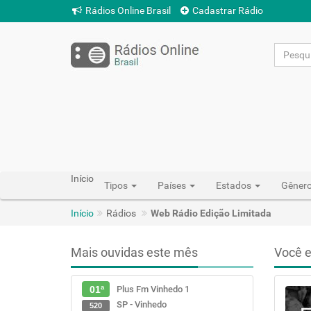
Rádios Online Brasil
Cadastrar Rádio
Início
Tipos
Países
Estados
Gêner
Início
Rádios
Web Rádio Edição Limitada
Mais ouvidas este mês
Você e
Plus Fm Vinhedo 1
01ª
SP - Vinhedo
520