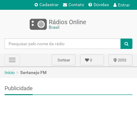
Cadastrar
Contato
Dúvidas
Entrar
Sortear
0
2053
Toggle
navigation
Início
Sertanejo FM
Publicidade