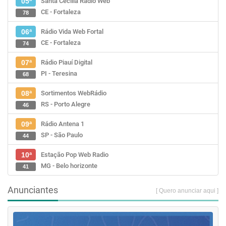
Santa Cecília Rádio Web
05ª
CE - Fortaleza
78
Rádio Vida Web Fortal
06ª
CE - Fortaleza
74
Rádio Piauí Digital
07ª
PI - Teresina
68
Sortimentos WebRádio
08ª
RS - Porto Alegre
46
Rádio Antena 1
09ª
SP - São Paulo
44
Estação Pop Web Radio
10ª
MG - Belo horizonte
41
Anunciantes
[ Quero anunciar aqui ]