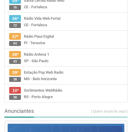
Santa Cecília Rádio Web
05ª
CE - Fortaleza
76
Rádio Vida Web Fortal
06ª
CE - Fortaleza
72
Rádio Piauí Digital
07ª
PI - Teresina
64
Rádio Antena 1
08ª
SP - São Paulo
43
Estação Pop Web Radio
09ª
MG - Belo horizonte
38
Sortimentos WebRádio
10ª
RS - Porto Alegre
38
Anunciantes
[ Quero anunciar aqui ]