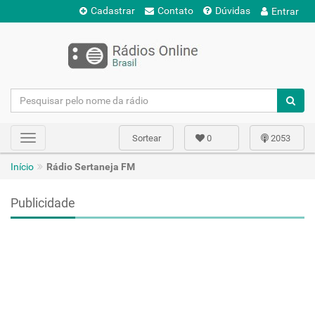
Cadastrar
Contato
Dúvidas
Entrar
Sortear
0
2053
Toggle
navigation
Início
Rádio Sertaneja FM
Publicidade