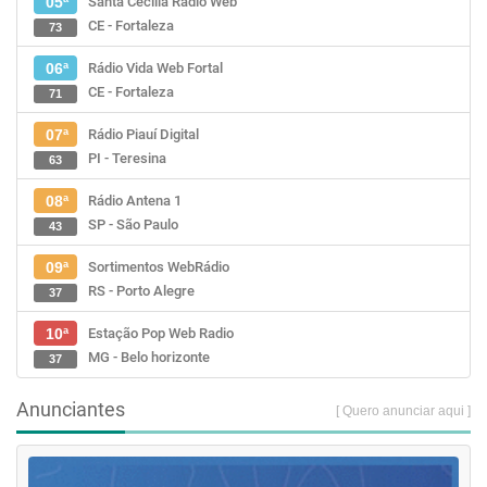
Santa Cecília Rádio Web
05ª
CE - Fortaleza
73
Rádio Vida Web Fortal
06ª
CE - Fortaleza
71
Rádio Piauí Digital
07ª
PI - Teresina
63
Rádio Antena 1
08ª
SP - São Paulo
43
Sortimentos WebRádio
09ª
RS - Porto Alegre
37
Estação Pop Web Radio
10ª
MG - Belo horizonte
37
Anunciantes
[ Quero anunciar aqui ]