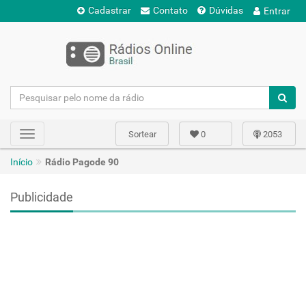
Cadastrar
Contato
Dúvidas
Entrar
Sortear
0
2053
Toggle
navigation
Início
Rádio Pagode 90
Publicidade